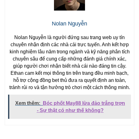
Nolan Nguyễn
Nolan Nguyễn là người đứng sau trang web uy tín
chuyên nhận định các nhà cái trực tuyến. Anh kết hợp
kinh nghiệm lâu năm trong ngành và kỹ năng phân tích
chuyên sâu để cung cấp những đánh giá chính xác,
giúp người chơi nhận biết nhà cái nào đáng tin cậy.
Ethan cam kết mọi thông tin trên trang đều minh bạch,
hỗ trợ cộng đồng bet thủ đưa ra quyết định an toàn,
tránh rủi ro và tận hưởng trò chơi một cách thông minh.
Xem thêm:
Bóc phốt May88 lừa đảo trắng trợn
- Sự thật có như thế không?