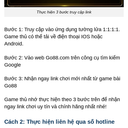
Thực hiện 3 bước truy cập link
Bước 1: Truy cập vào ứng dụng tường lửa 1:1:1:1.
Game thủ có thể tải về điện thoại IOS hoặc
Android.
Bước 2: Vào web Go88.com trên công cụ tìm kiếm
Google
Bước 3: Nhận ngay link chơi mới nhất từ game bài
Go88
Game thủ nhớ thực hiện theo 3 bước trên để nhận
ngay link chơi uy tín và chính hãng nhất nhé!
Cách 2: Thực hiện liên hệ qua số hotline