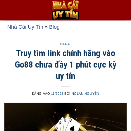
Bỏ
qua
nội
dung
Nhà Cái Uy Tín
»
Blog
BLOG
Truy tìm link chính hãng vào
Go88 chưa đầy 1 phút cực kỳ
uy tín
ĐĂNG VÀO
11/2023
BỞI
NOLAN NGUYỄN