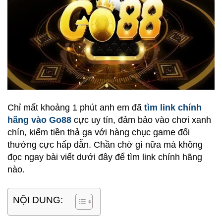
Chỉ mất khoảng 1 phút anh em đã
tìm link chính
hãng vào Go88
cực uy tín, đảm bảo vào chơi xanh
chín, kiếm tiền thả ga với hàng chục game đổi
thưởng cực hấp dẫn. Chần chờ gì nữa mà không
đọc ngay bài viết dưới đây để tìm link chính hãng
nào.
NỘI DUNG: