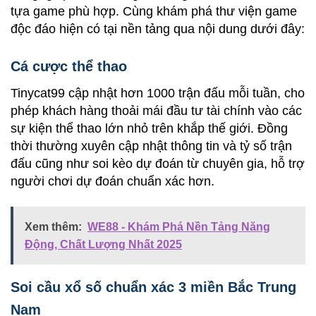
tựa game phù hợp. Cùng khám phá thư viện game
độc đáo hiện có tại nền tảng qua nội dung dưới đây:
Cá cược thể thao
Tinycat99 cập nhật hơn 1000 trận đấu mỗi tuần, cho
phép khách hàng thoải mái đầu tư tài chính vào các
sự kiện thể thao lớn nhỏ trên khắp thế giới. Đồng
thời thường xuyên cập nhật thông tin và tỷ số trận
đấu cũng như soi kèo dự đoán từ chuyên gia, hỗ trợ
người chơi dự đoán chuẩn xác hơn.
Xem thêm:
WE88 - Khám Phá Nền Tảng Năng
Động, Chất Lượng Nhất 2025
Soi cầu xổ số chuẩn xác 3 miền Bắc Trung
Nam