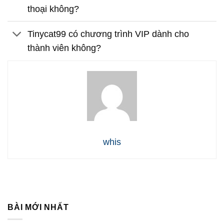
thoại không?
Tinycat99 có chương trình VIP dành cho
thành viên không?
whis
BÀI MỚI NHẤT