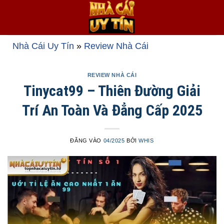
Bỏ
qua
nội
dung
Nhà Cái Uy Tín
»
Review Nhà Cái
REVIEW NHÀ CÁI
Tinycat99 – Thiên Đường Giải
Trí An Toàn Và Đẳng Cấp 2025
ĐĂNG VÀO
04/2025
BỞI
WHIS