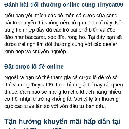
Đánh bài đổi thưởng online cùng Tinycat99
Nếu bạn yêu thích các bộ môn cá cược của sòng
bài trực tuyến thì không nên bỏ qua địa chỉ này. Nền
tảng tích hợp đầy đủ các trò bài phổ biến và độc
đáo như baccarat, xóc đĩa, rồng hổ. Tại đây bạn sẽ
được trải nghiệm đổi thưởng cùng với các dealer
xinh đẹp và chuyên nghiệp.
Đặt cược lô đề online
Ngoài ra bạn có thể tham gia cá cược lô đề xổ số
thú vị cùng Tinycat99. Loại hình giải trí này rất quen
thuộc, đảm bảo sẽ mang tới cho khách hàng nhiều
cơ hội nhận thưởng khổng lồ. Với tỷ lệ ăn thưởng
cực cao 1:99 lần so với vốn đầu tư ban đầu.
Tận hưởng khuyến mãi hấp dẫn tại