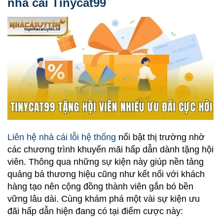
nhà cái Tinycat99
Liên hệ nhà cái lỗi hệ thống
nổi bật thị trường nhờ
các chương trình khuyến mãi hấp dẫn dành tặng hội
viên. Thông qua những sự kiện này giúp nền tảng
quảng bá thương hiệu cũng như kết nối với khách
hàng tạo nên cộng đồng thành viên gắn bó bền
vững lâu dài. Cùng khám phá một vài sự kiện ưu
đãi hấp dẫn hiện đang có tại điểm cược này: