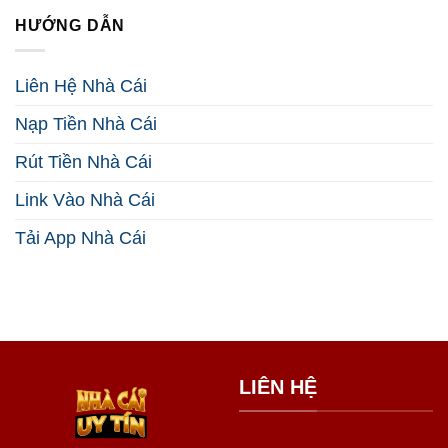
Kíp
Cược
Kiếm
Esport:
HƯỚNG DẪN
Tiền
7
Hiệu
Chiến
Quả
Thuật
Liên Hệ Nhà Cái
2026
Thắng
Lớn
Nạp Tiền Nhà Cái
Năm
2026
Rút Tiền Nhà Cái
Link Vào Nhà Cái
Tải App Nhà Cái
LIÊN HỆ