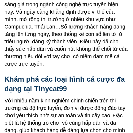
sáng giá trong ngành công nghệ trực tuyến hiện
nay. Và ngày càng khẳng định được vị thế của
mình, mở rộng thị trường ở nhiều khu vực như
Campuchia, Thái Lan…Số lượng khách hàng đang
tăng lên từng ngày, theo thống kê con số lên tới 8
triệu người đăng ký thành viên. Điều này đã cho
thấy sức hấp dẫn và cuốn hút không thể chối từ của
thương hiệu đối với tay chơi có niềm đam mê cá
cược trực tuyến.
Khám phá các loại hình cá cược đa
dạng tại Tinycat99
Với nhiều năm kinh nghiệm chinh chiến trên thị
trường cá độ trực tuyến, đơn vị được đông đảo tay
chơi yêu thích nhờ sự an toàn và tin cậy cao. Đặc
biệt là hệ thống trò chơi vô cùng hấp dẫn và đa
dạng, giúp khách hàng dễ dàng lựa chọn cho mình