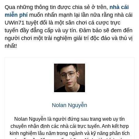
Qua những thông tin được chia sẻ ở trên,
nhà cái
miễn phí
muốn nhấn mạnh lại lần nữa rằng nhà cái
UWin71
tuyệt đối là một sân chơi cá cược trực
tuyến đầy đẳng cấp và uy tín. Đảm bảo sẽ đem đến
người chơi một trải nghiệm giải trí độc đáo và thú vị
nhất!
Nolan Nguyễn
Nolan Nguyễn là người đứng sau trang web uy tín
chuyên nhận định các nhà cái trực tuyến. Anh kết hợp
kinh nghiệm lâu năm trong ngành và kỹ năng phân tích