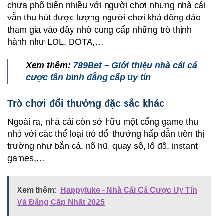
chưa phổ biến nhiều với người chơi nhưng nhà cái
vẫn thu hút được lượng người chơi khá đông đảo
tham gia vào đây nhờ cung cấp những trò thịnh
hành như LOL, DOTA,…
Xem thêm:
789Bet – Giới thiệu nhà cái cá
cược tân binh đẳng cấp uy tín
Trò chơi đổi thưởng đặc sắc khác
Ngoài ra, nhà cái còn sở hữu một cổng game thu
nhỏ với các thể loại trò đổi thưởng hấp dẫn trên thị
trường như bắn cá, nổ hũ, quay số, lô đề, instant
games,…
Xem thêm:
Happyluke - Nhà Cái Cá Cược Uy Tín
Và Đẳng Cấp Nhất 2025