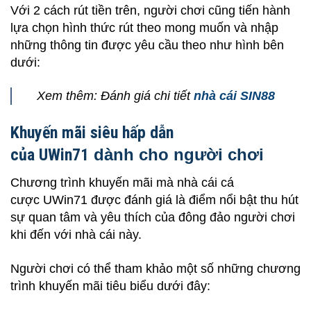
Với 2 cách rút tiền trên, người chơi cũng tiến hành
lựa chọn hình thức rút theo mong muốn và nhập
những thông tin được yêu cầu theo như hình bên
dưới:
Xem thêm: Đánh giá chi tiết
nhà cái SIN88
Khuyến mãi siêu hấp dẫn
của UWin71
dành cho người chơi
Chương trình khuyến mãi mà nhà cái cá
cược UWin71
được đánh giá là điểm nổi bật thu hút
sự quan tâm và yêu thích của đông đảo người chơi
khi đến với nhà cái này.
Người chơi có thể tham khảo một số những chương
trình khuyến mãi tiêu biểu dưới đây: