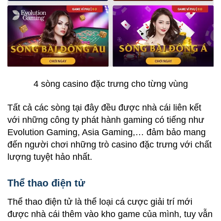
4 sòng casino đặc trưng cho từng vùng
Tất cả các sòng tại đây đều được nhà cái liên kết
với những công ty phát hành gaming có tiếng như
Evolution Gaming, Asia Gaming,… đảm bảo mang
đến người chơi những trò casino đặc trưng với chất
lượng tuyệt hảo nhất.
Thể thao điện tử
Thể thao điện tử là thể loại cá cược giải trí mới
được nhà cái thêm vào kho game của mình, tuy vẫn