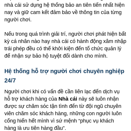
nhà cái sử dụng hệ thống bảo an tiên tiến nhất hiện
nay và giữ cam kết đảm bảo về thông tin của từng
người chơi.
Nếu trong quá trình giải trí, người chơi phát hiện bất
kỳ cá nhân nào hay nhà cái có hành động xâm nhập
trái phép đều có thể khởi kiện đến tổ chức quản lý
để nhận sự bảo hộ tuyệt đối dành cho mình.
Hệ thống hỗ trợ người chơi chuyên nghiệp
24/7
Người chơi khi có vấn đề cần liên lạc đến dịch vụ
hỗ trợ khách hàng của
Nhà cái
này sẽ luôn nhận
được sự chăm sóc tận tình đến từ đội ngũ chuyên
viên chăm sóc khách hàng, những con người luôn
cống hiến hết mình vì sứ mệnh “phục vụ khách
hàng là ưu tiên hàng đầu”.