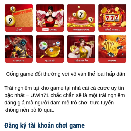
Cổng game đổi thưởng với vô vàn thể loại hấp dẫn
Trải nghiệm tại kho game tại nhà cái cá cược uy tín
bậc nhất – UWin71 chắc chắn sẽ là một trải nghiệm
đáng giá mà người đam mê trò chơi trực tuyến
không nên bỏ lỡ qua.
Đăng ký tài khoản chơi game