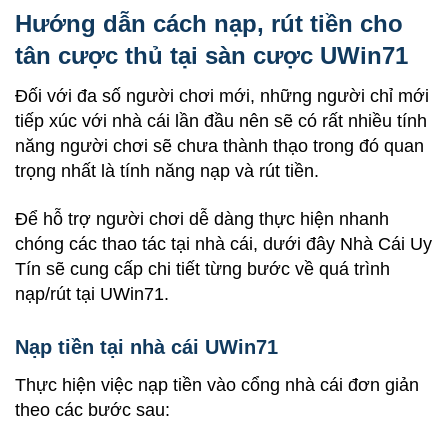
Hướng dẫn cách nạp, rút tiền cho
tân cược thủ tại sàn cược UWin71
Đối với đa số người chơi mới, những người chỉ mới
tiếp xúc với nhà cái lần đầu nên sẽ có rất nhiều tính
năng người chơi sẽ chưa thành thạo trong đó quan
trọng nhất là tính năng nạp và rút tiền.
Để hỗ trợ người chơi dễ dàng thực hiện nhanh
chóng các thao tác tại nhà cái, dưới đây Nhà Cái Uy
Tín sẽ cung cấp chi tiết từng bước về quá trình
nạp/rút tại UWin71.
Nạp tiền tại nhà cái UWin71
Thực hiện việc nạp tiền vào cổng nhà cái đơn giản
theo các bước sau: