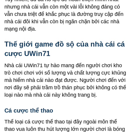
nhưng nhà cái vẫn còn một vài lỗi không đáng có
vẫn chưa triệt để khắc phục là đường truy cập đến
nhà cái đôi khi vẫn còn bị ngăn chặn bởi các nhà
mạng nội địa.
Thế giới game đồ sộ của nhà cái cá
cược UWin71
Nhà cái UWin71
tự hào mang đến người chơi kho
trò chơi chơi với số lượng và chất lượng cực khủng
mà hiếm nhà cái nào đạt được. Người chơi đến với
nơi đây sẽ phải trầm trồ thán phục bởi không có thể
loại nào mà nhà cái này không trang bị.
Cá cược thể thao
Thể loại cá cược thể thao tại đây ngoài môn thể
thao vua luôn thu hút lượng lớn người chơi là bóng