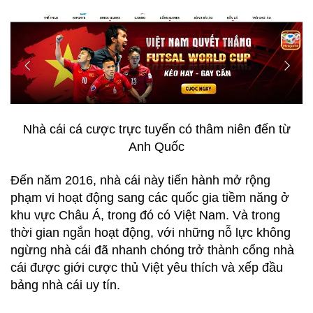
Nhà cái cá cược trực tuyến có thâm niên đến từ
Anh Quốc
Đến năm 2016, nhà cái này tiến hành mở rộng
phạm vi hoạt động sang các quốc gia tiềm năng ở
khu vực Châu Á, trong đó có Việt Nam. Và trong
thời gian ngắn hoạt động, với những nỗ lực không
ngừng nhà cái đã nhanh chóng trở thành cổng nhà
cái được giới cược thủ Việt yêu thích và xếp đầu
bảng nhà cái uy tín.