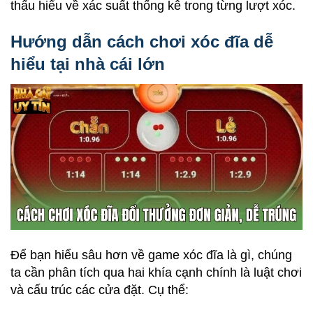
thấu hiểu về xác suất thống kê trong từng lượt xóc.
Hướng dẫn cách chơi xóc đĩa dễ
hiểu tại nhà cái lớn
Để bạn hiểu sâu hơn về game xóc đĩa là gì, chúng
ta cần phân tích qua hai khía cạnh chính là luật chơi
và cấu trúc các cửa đặt. Cụ thể: