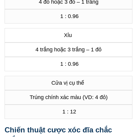
4 đỏ hoặc 3 đỏ – 1 trắng
1 : 0.96
Xỉu
4 trắng hoặc 3 trắng – 1 đỏ
1 : 0.96
Cửa vị cụ thể
Trúng chính xác màu (VD: 4 đỏ)
1 : 12
Chiến thuật cược xóc đĩa chắc