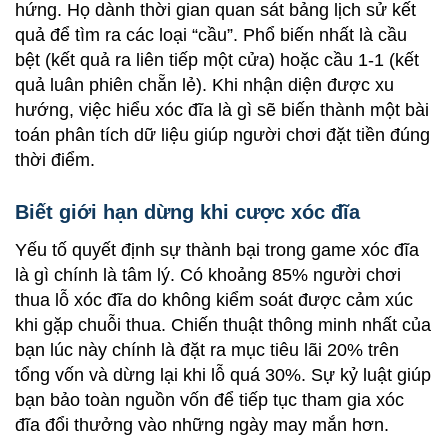
hứng. Họ dành thời gian quan sát bảng lịch sử kết
quả để tìm ra các loại “cầu”. Phổ biến nhất là cầu
bệt (kết quả ra liên tiếp một cửa) hoặc cầu 1-1 (kết
quả luân phiên chẵn lẻ). Khi nhận diện được xu
hướng, việc hiểu xóc đĩa là gì sẽ biến thành một bài
toán phân tích dữ liệu giúp người chơi đặt tiền đúng
thời điểm.
Biết giới hạn dừng khi cược xóc đĩa
Yếu tố quyết định sự thành bại trong game xóc đĩa
là gì chính là tâm lý. Có khoảng 85% người chơi
thua lỗ xóc đĩa do không kiểm soát được cảm xúc
khi gặp chuỗi thua. Chiến thuật thông minh nhất của
bạn lúc này chính là đặt ra mục tiêu lãi 20% trên
tổng vốn và dừng lại khi lỗ quá 30%. Sự kỷ luật giúp
bạn bảo toàn nguồn vốn để tiếp tục tham gia xóc
đĩa đổi thưởng vào những ngày may mắn hơn.