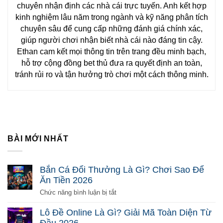
chuyên nhận định các nhà cái trực tuyến. Anh kết hợp
kinh nghiệm lâu năm trong ngành và kỹ năng phân tích
chuyên sâu để cung cấp những đánh giá chính xác,
giúp người chơi nhận biết nhà cái nào đáng tin cậy.
Ethan cam kết mọi thông tin trên trang đều minh bạch,
hỗ trợ cộng đồng bet thủ đưa ra quyết định an toàn,
tránh rủi ro và tận hưởng trò chơi một cách thông minh.
BÀI MỚI NHẤT
Bắn Cá Đổi Thưởng Là Gì? Chơi Sao Để
Ăn Tiền 2026
ở
Chức năng bình luận bị tắt
Bắn
Cá
Lô Đề Online Là Gì? Giải Mã Toàn Diện Từ
Đổi
Đầu 2026