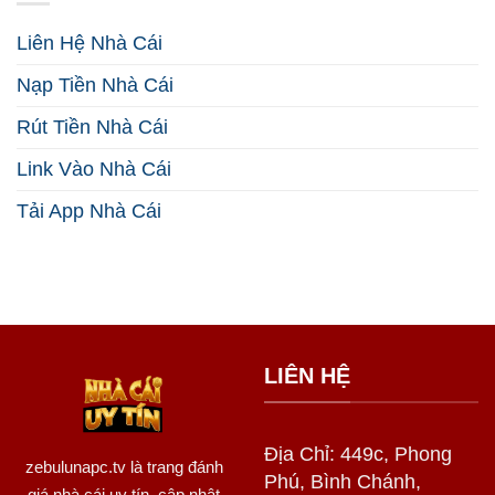
Hiệu
Chiến
Quả
Thuật
Liên Hệ Nhà Cái
2026
Thắng
Lớn
Nạp Tiền Nhà Cái
Năm
2026
Rút Tiền Nhà Cái
Link Vào Nhà Cái
Tải App Nhà Cái
LIÊN HỆ
Địa Chỉ: 449c, Phong
zebulunapc.tv
là trang đánh
Phú, Bình Chánh,
giá nhà cái uy tín, cập nhật