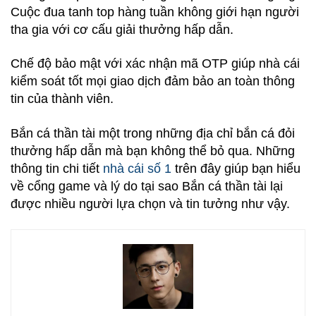
Cuộc đua tanh top hàng tuần không giới hạn người
tha gia với cơ cấu giải thưởng hấp dẫn.
Chế độ bảo mật với xác nhận mã OTP giúp nhà cái
kiểm soát tốt mọi giao dịch đảm bảo an toàn thông
tin của thành viên.
Bắn cá thần tài một trong những địa chỉ bắn cá đỏi
thưởng hấp dẫn mà bạn không thể bỏ qua. Những
thông tin chi tiết
nhà cái số 1
trên đây giúp bạn hiểu
về cổng game và lý do tại sao Bắn cá thần tài lại
được nhiều người lựa chọn và tin tưởng như vậy.