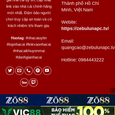
Thành phố Hồ Chí
link vào nhà cái chính hãng
Minh, Việt Nam
mới nhất. Đảm bảo người
chơi truy cập an toàn và có
Webite:
trách nhiệm khi tham gia.
https://zebulunapc.tv/
Hastag
: #nhacaiuytin
Email:
#topnhacai #linkvaonhacai
quangcao@zebulunapc.tv
#nhacaikhuyenmai
#danhgianhacai
Hotline: 0984443222