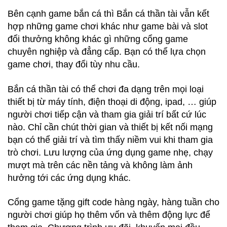
Bên cạnh game bắn cá thì Bắn cá thần tài vẫn kết
hợp những game chơi khác như game bài và slot
đổi thưởng không khác gì những cổng game
chuyên nghiệp và đẳng cấp. Bạn có thể lựa chọn
game chơi, thay đổi tùy nhu cầu.
Bắn cá thần tài có thể chơi đa dạng trên mọi loại
thiết bị từ máy tính, điện thoại di động, ipad, … giúp
người chơi tiếp cận và tham gia giải trí bất cứ lúc
nào. Chỉ cần chút thời gian và thiết bị kết nối mạng
bạn có thể giải trí và tìm thấy niềm vui khi tham gia
trò chơi. Lưu lượng của ứng dụng game nhẹ, chạy
mượt mà trên các nền tảng và không làm ảnh
hưởng tới các ứng dụng khác.
Cổng game tặng gift code hàng ngày, hàng tuần cho
người chơi giúp họ thêm vốn và thêm động lực để