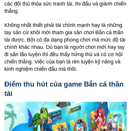
các đối thủ thỏa sức tranh tài, thi đấu và giành chiến
thắng.
Không nhất thiết phải tài chính mạnh hay là những
tay săn cừ khôi mới tham gia sân chơi Bắn cá thần
tài được. Bởi có đa dạng phong chơi mà mức độ tài
chính khác nhau. Dù bạn là người chơi mới hay tay
đi săn lão luyện thì đều thấy hứng thú và có cơ hội
chiến thắng. Việc của bạn là rèn luyện kỹ năng và
kinh nghiệm chiến đấu mà thôi.
Điểm thu hút của game Bắn cá thần
tài