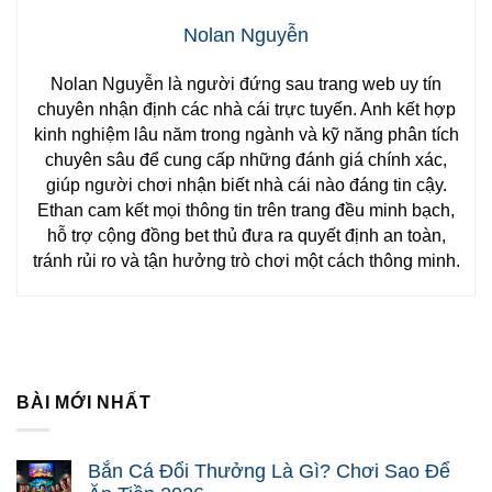
Nolan Nguyễn
Nolan Nguyễn là người đứng sau trang web uy tín
chuyên nhận định các nhà cái trực tuyến. Anh kết hợp
kinh nghiệm lâu năm trong ngành và kỹ năng phân tích
chuyên sâu để cung cấp những đánh giá chính xác,
giúp người chơi nhận biết nhà cái nào đáng tin cậy.
Ethan cam kết mọi thông tin trên trang đều minh bạch,
hỗ trợ cộng đồng bet thủ đưa ra quyết định an toàn,
tránh rủi ro và tận hưởng trò chơi một cách thông minh.
BÀI MỚI NHẤT
Bắn Cá Đổi Thưởng Là Gì? Chơi Sao Để