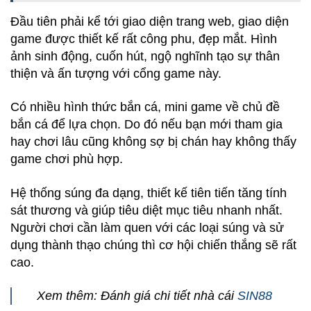
Đầu tiên phải kể tới giao diện trang web, giao diện
game được thiết kế rất công phu, đẹp mắt. Hình
ảnh sinh động, cuốn hút, ngộ nghĩnh tạo sự thân
thiện và ấn tượng với cổng game này.
Có nhiều hình thức bắn cá, mini game về chủ đề
bắn cá để lựa chọn. Do đó nếu bạn mới tham gia
hay chơi lâu cũng không sợ bị chán hay không thấy
game chơi phù hợp.
Hệ thống súng đa dạng, thiết kế tiên tiến tăng tính
sát thương và giúp tiêu diệt mục tiêu nhanh nhất.
Người chơi cần làm quen với các loại súng và sử
dụng thành thạo chúng thì cơ hội chiến thắng sẽ rất
cao.
Xem thêm: Đánh giá chi tiết nhà cái
SIN88