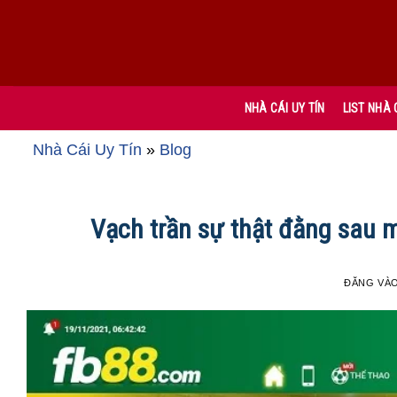
Bỏ
qua
nội
dung
NHÀ CÁI UY TÍN
LIST NHÀ 
Nhà Cái Uy Tín
»
Blog
Vạch trần sự thật đằng sau 
ĐĂNG VÀ