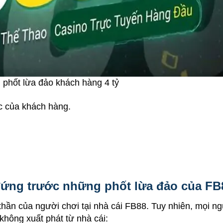
 phốt lừa đảo khách hàng 4 tỷ
ợc của khách hàng.
 đứng trước những phốt lừa đảo của FB
thần của người chơi tại nhà cái FB88. Tuy nhiên, mọi n
không xuất phát từ nhà cái: