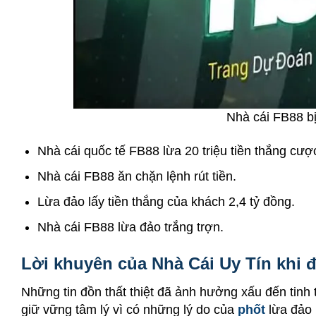
Nhà cái FB88 bị
Nhà cái quốc tế FB88 lừa 20 triệu tiền thắng cư
Nhà cái FB88 ăn chặn lệnh rút tiền.
Lừa đảo lấy tiền thắng của khách 2,4 tỷ đồng.
Nhà cái FB88 lừa đảo trắng trợn.
Lời khuyên của Nhà Cái Uy Tín khi
Những tin đồn thất thiệt đã ảnh hưởng xấu đến tinh 
giữ vững tâm lý vì có những lý do của
phốt
lừa đảo 