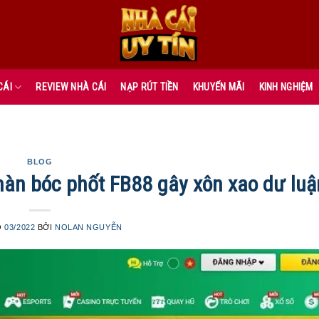
CÁI
REVIEW NHÀ CÁI
NẠP RÚT TIỀN
KHUYẾN MÃI
KINH NGHIỆM
BLOG
màn bóc phốt FB88 gây xôn xao dư luậ
O
03/2022
BỞI
NOLAN NGUYỄN