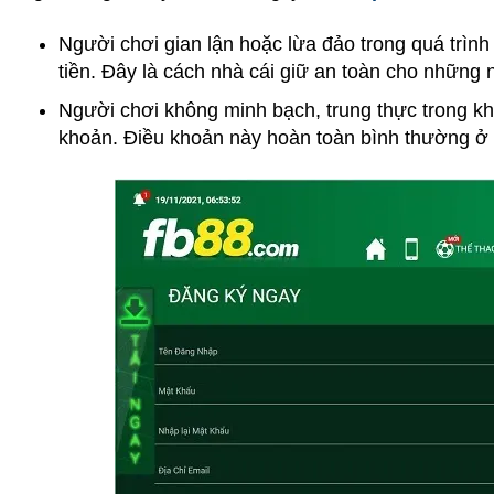
Người chơi gian lận hoặc lừa đảo trong quá trình
tiền. Đây là cách nhà cái giữ an toàn cho những 
Người chơi không minh bạch, trung thực trong khi 
khoản. Điều khoản này hoàn toàn bình thường ở 