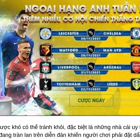
ợc khó có thể tránh khỏi, đặc biệt là những nhà cái uy 
đang tràn lan trên diễn đàn khiến người chơi phải đặt d