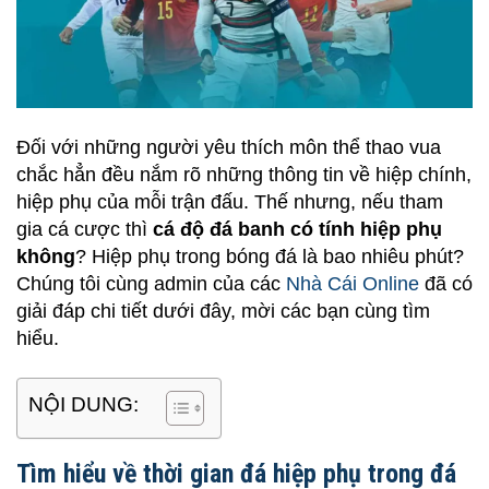
Đối với những người yêu thích môn thể thao vua
chắc hẳn đều nắm rõ những thông tin về hiệp chính,
hiệp phụ của mỗi trận đấu. Thế nhưng, nếu tham
gia cá cược thì
cá độ đá banh có tính hiệp phụ
không
? Hiệp phụ trong bóng đá là bao nhiêu phút?
Chúng tôi cùng admin của các
Nhà Cái Online
đã có
giải đáp chi tiết dưới đây, mời các bạn cùng tìm
hiểu.
NỘI DUNG:
Tìm hiểu về thời gian đá hiệp phụ trong đá