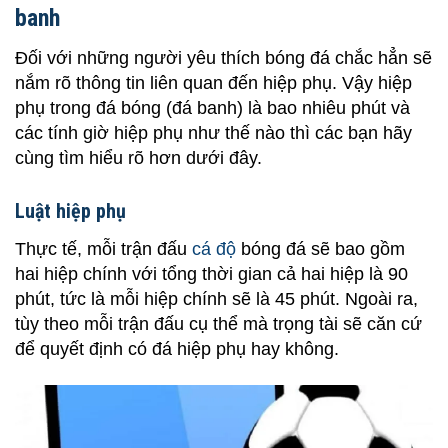
banh
Đối với những người yêu thích bóng đá chắc hẳn sẽ
nắm rõ thông tin liên quan đến hiệp phụ. Vậy hiệp
phụ trong đá bóng (đá banh) là bao nhiêu phút và
các tính giờ hiệp phụ như thế nào thì các bạn hãy
cùng tìm hiểu rõ hơn dưới đây.
Luật hiệp phụ
Thực tế, mỗi trận đấu
cá độ
bóng đá sẽ bao gồm
hai hiệp chính với tổng thời gian cả hai hiệp là 90
phút, tức là mỗi hiệp chính sẽ là 45 phút. Ngoài ra,
tùy theo mỗi trận đấu cụ thể mà trọng tài sẽ căn cứ
để quyết định có đá hiệp phụ hay không.