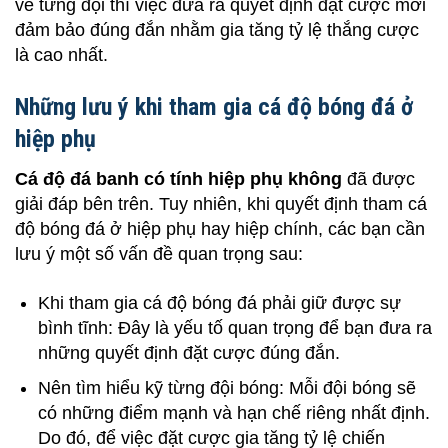
về từng đội thì việc đưa ra quyết định đặt cược mới
đảm bảo đúng đắn nhằm gia tăng tỷ lệ thắng cược
là cao nhất.
Những lưu ý khi tham gia cá độ bóng đá ở
hiệp phụ
Cá độ đá banh có tính hiệp phụ không
đã được
giải đáp bên trên. Tuy nhiên, khi quyết định tham cá
độ bóng đá ở hiệp phụ hay hiệp chính, các bạn cần
lưu ý một số vấn đề quan trọng sau:
Khi tham gia cá độ bóng đá phải giữ được sự
bình tĩnh: Đây là yếu tố quan trọng để bạn đưa ra
những quyết định đặt cược đúng đắn.
Nên tìm hiểu kỹ từng đội bóng: Mỗi đội bóng sẽ
có những điểm mạnh và hạn chế riêng nhất định.
Do đó, để việc đặt cược gia tăng tỷ lệ chiến