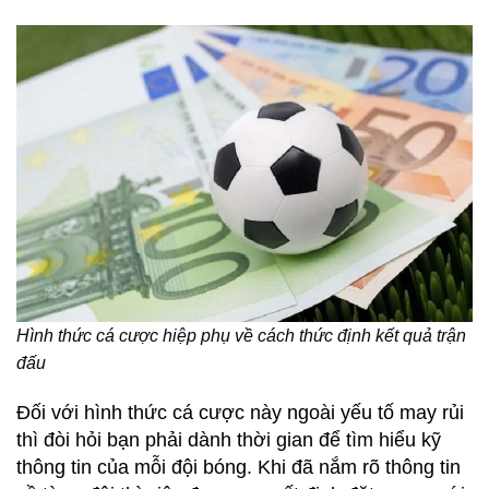
Hình thức cá cược hiệp phụ về cách thức định kết quả trận
đấu
Đối với hình thức cá cược này ngoài yếu tố may rủi
thì đòi hỏi bạn phải dành thời gian để tìm hiểu kỹ
thông tin của mỗi đội bóng. Khi đã nắm rõ thông tin