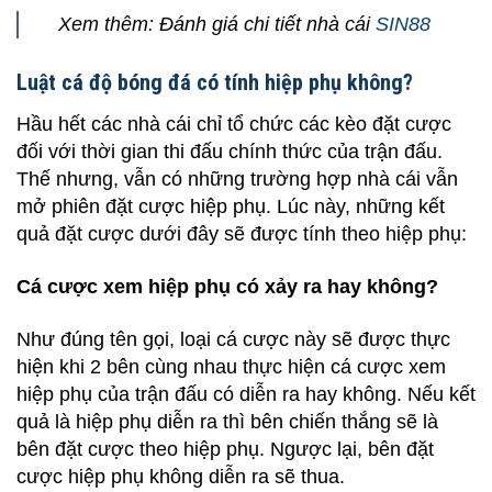
Xem thêm: Đánh giá chi tiết nhà cái
SIN88
Luật cá độ bóng đá có tính hiệp phụ không?
Hầu hết các nhà cái chỉ tổ chức các kèo đặt cược
đối với thời gian thi đấu chính thức của trận đấu.
Thế nhưng, vẫn có những trường hợp nhà cái vẫn
mở phiên đặt cược hiệp phụ. Lúc này, những kết
quả đặt cược dưới đây sẽ được tính theo hiệp phụ:
Cá cược xem hiệp phụ có xảy ra hay không?
Như đúng tên gọi, loại cá cược này sẽ được thực
hiện khi 2 bên cùng nhau thực hiện cá cược xem
hiệp phụ của trận đấu có diễn ra hay không. Nếu kết
quả là hiệp phụ diễn ra thì bên chiến thắng sẽ là
bên đặt cược theo hiệp phụ. Ngược lại, bên đặt
cược hiệp phụ không diễn ra sẽ thua.