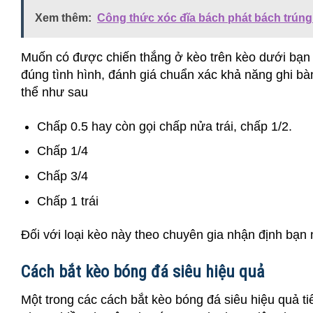
Xem thêm:
Công thức xóc đĩa bách phát bách trúng 
Muốn có được chiến thắng ở kèo trên kèo dưới bạn 
đúng tình hình, đánh giá chuẩn xác khả năng ghi bàn
thể như sau
Chấp 0.5 hay còn gọi chấp nửa trái, chấp 1/2.
Chấp 1/4
Chấp 3/4
Chấp 1 trái
Đối với loại kèo này theo chuyên gia nhận định bạ
Cách bắt kèo bóng đá siêu hiệu quả
Một trong các cách bắt kèo bóng đá siêu hiệu quả ti