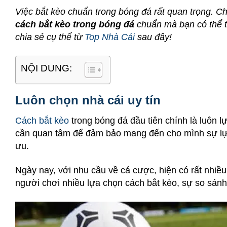
Việc bắt kèo chuẩn trong bóng đá rất quan trọng. C
cách bắt kèo trong bóng đá
chuẩn mà bạn có thể t
chia sẻ cụ thể từ
Top Nhà Cái
sau đây!
NỘI DUNG:
Luôn chọn nhà cái uy tín
Cách bắt kèo
trong bóng đá đầu tiên chính là luôn l
cần quan tâm để đảm bảo mang đến cho mình sự lựa 
ưu.
Ngày nay, với nhu cầu về cá cược, hiện có rất nhiều
người chơi nhiều lựa chọn cách bắt kèo, sự so sánh