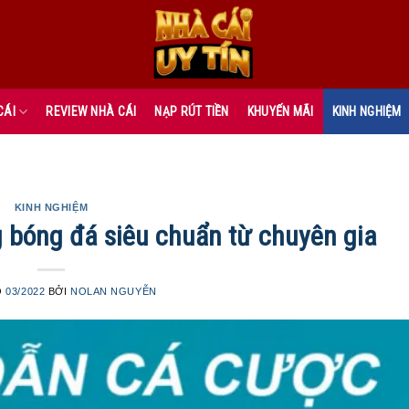
CÁI
REVIEW NHÀ CÁI
NẠP RÚT TIỀN
KHUYẾN MÃI
KINH NGHIỆM
KINH NGHIỆM
g bóng đá siêu chuẩn từ chuyên gia
O
03/2022
BỞI
NOLAN NGUYỄN