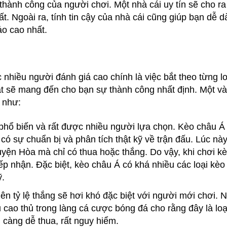
 thành công của người chơi. Một nhà cái uy tín sẽ cho r
. Ngoài ra, tính tin cậy của nhà cái cũng giúp bạn dễ d
ảo cao nhất.
nhiều người đánh giá cao chính là việc bắt theo từng lo
ắt sẽ mang đến cho bạn sự thành công nhất định. Một và
 như:
phổ biến và rất được nhiều người lựa chọn. Kèo châu Á
có sự chuẩn bị và phân tích thật kỹ về trận đấu. Lúc này
chuyện Hòa mà chỉ có thua hoặc thắng. Do vậy, khi chơi k
tiếp nhận. Đặc biệt, kèo châu Á có khá nhiều các loại kè
ỹ.
ên tỷ lệ thắng sẽ hơi khó đặc biệt với người mới chơi. 
cao thủ trong làng cá cược bóng đá cho rằng đây là loạ
ì càng dễ thua, rất nguy hiểm.