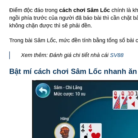
Điểm độc đáo trong
cách chơi Sâm Lốc
chính là k
ngồi phía trước của người đã báo bài thì cần chặt 
không chặn được thì sẽ phải đền.
Trong bài Sâm Lốc, mức đền tính bằng tổng số bài củ
Xem thêm: Đánh giá chi tiết nhà cái
SV88
Bật mí cách chơi Sâm Lốc nhanh ăn