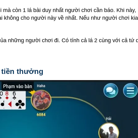
hi mà còn 1 lá bài duy nhất người chơi cần báo. Khi này,
bài không cho người này về nhất. Nếu như người chơi ki
a những người chơi đi. Có tính cả lá 2 cùng với cả tứ 
 tiền thưởng