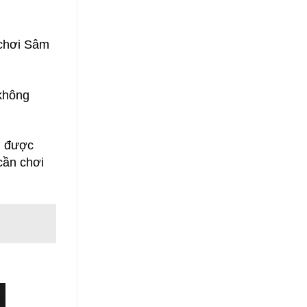
 chơi Sâm
 không
n được
cần chơi