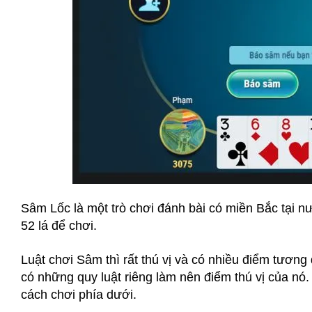
Sâm Lốc là một trò chơi đánh bài có miền Bắc tại nư
52 lá để chơi.
Luật chơi Sâm thì rất thú vị và có nhiều điểm tương
có những quy luật riêng làm nên điểm thú vị của nó
cách chơi phía dưới.