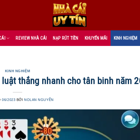
CÁI
REVIEW NHÀ CÁI
NẠP RÚT TIỀN
KHUYẾN MÃI
KINH NGHIỆM
KINH NGHIỆM
 luật thắng nhanh cho tân binh năm 
O
06/2023
BỞI
NOLAN NGUYỄN