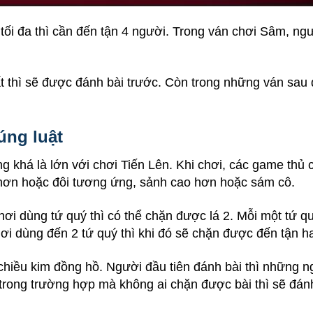
n tối đa thì cần đến tận 4 người. Trong ván chơi Sâm, ng
 thì sẽ được đánh bài trước. Còn trong những ván sau đ
úng luật
g khá là lớn với chơi Tiến Lên. Khi chơi, các game thủ 
ớn hơn hoặc đôi tương ứng, sảnh cao hơn hoặc sám cô.
ơi dùng tứ quý thì có thể chặn được lá 2. Mỗi một tứ qu
ơi dùng đến 2 tứ quý thì khi đó sẽ chặn được đến tận ha
chiều kim đồng hồ. Người đầu tiên đánh bài thì những n
ếu trong trường hợp mà không ai chặn được bài thì sẽ đán