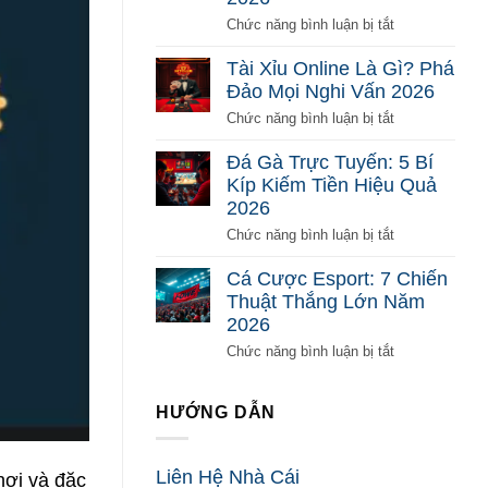
Gì?
ở
Chức năng bình luận bị tắt
Chơi
Lô
Sao
Đề
Tài Xỉu Online Là Gì? Phá
Để
Online
Đảo Mọi Nghi Vấn 2026
Ăn
Là
Tiền
Gì?
ở
Chức năng bình luận bị tắt
2026
Giải
Tài
Mã
Xỉu
Đá Gà Trực Tuyến: 5 Bí
Toàn
Online
Kíp Kiếm Tiền Hiệu Quả
Diện
Là
2026
Từ
Gì?
Đầu
Phá
ở
Chức năng bình luận bị tắt
2026
Đảo
Đá
Mọi
Gà
Cá Cược Esport: 7 Chiến
Nghi
Trực
Thuật Thắng Lớn Năm
Vấn
Tuyến:
2026
2026
5
Bí
ở
Chức năng bình luận bị tắt
Kíp
Cá
Kiếm
Cược
Tiền
Esport:
HƯỚNG DẪN
Hiệu
7
Quả
Chiến
2026
Thuật
Liên Hệ Nhà Cái
hơi và đặc
Thắng