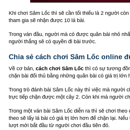
Khi chơi Sâm Lốc thì sẽ cần tối thiểu là 2 người cò
tham gia sẽ nhận được 10 lá bài.
Trong ván đầu, người mà có được quân bài nhỏ nhất
người thắng sẽ có quyền đi bài trước.
Chia sẻ cách chơi Sâm Lốc online đ
Về cơ bản,
cách chơi Sâm Lốc
thì có sự tương đồn
chặn bài đối thủ bằng những quân bài có giá trị l
Trong trò đánh bài Sâm Lốc này thì việc mà người ch
trực tiếp chặn được một cây 2. Còn khi mà người ch
Trong một ván bài Sâm Lốc diễn ra thì sẽ chơi theo 
theo sẽ lấy lá bài có giá trị lớn hơn để chặn lại. N
lượt mới bắt đầu từ người chơi đầu tiên đó.