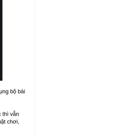
dụng bộ bài
 thì vẫn
ật chơi,