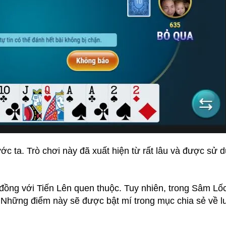
ớc ta. Trò chơi này đã xuất hiện từ rất lâu và được sử 
 đồng với Tiến Lên quen thuộc. Tuy nhiên, trong Sâm Lốc
. Những điểm này sẽ được bật mí trong mục chia sẻ về lu