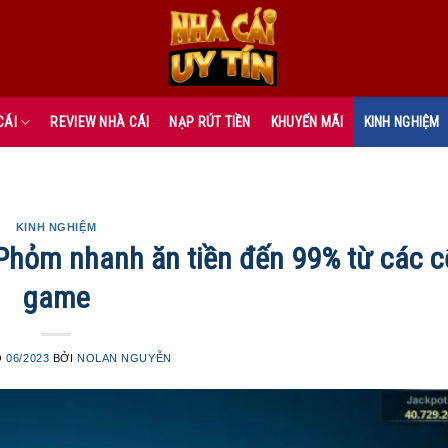
CÁI
REVIEW NHÀ CÁI
NẠP RÚT TIỀN
KHUYẾN MÃI
KINH NGHIỆM
KINH NGHIỆM
 Phỏm nhanh ăn tiền đến 99% từ các 
game
O
06/2023
BỞI
NOLAN NGUYỄN