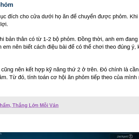
 phỏm
mục đích cho cửa dưới họ ăn để chuyển được phỏm. Khi
lợi.
hi bản thân có từ 1-2 bộ phỏm. Đồng thời, anh em đang
nh em nên biết cách điệu bài để có thể chơi theo đúng ý,
ũng nên kết hợp kỹ năng thứ 2 ở trên. Đó chính là cần
cầm. Từ đó, tính toán cơ hội ăn phỏm tiếp theo của mình 
Phẩm, Thắng Lớn Mỗi Ván