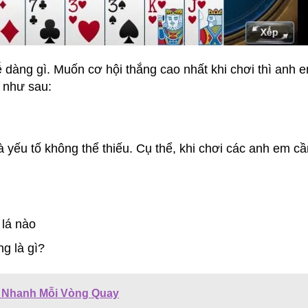
 dàng gì. Muốn cơ hội thắng cao nhất khi chơi thì anh 
 như sau:
 yếu tố không thể thiếu. Cụ thể, khi chơi các anh em c
 lá nào
g là gì?
ợc Nhanh Mỗi Vòng Quay