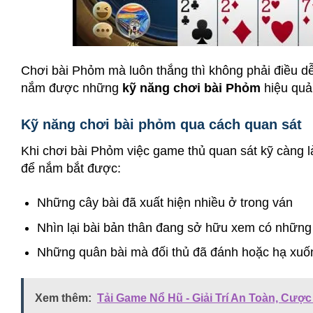
Chơi bài Phỏm mà luôn thắng thì không phải điều dễ
nắm được những
kỹ năng chơi bài Phỏm
hiệu quả
Kỹ năng chơi bài phỏm qua cách quan sát
Khi chơi bài Phỏm việc game thủ quan sát kỹ càng là
để nắm bắt được:
Những cây bài đã xuất hiện nhiều ở trong ván
Nhìn lại bài bản thân đang sở hữu xem có những
Những quân bài mà đối thủ đã đánh hoặc hạ xuốn
Xem thêm:
Tải Game Nổ Hũ - Giải Trí An Toàn, Cư