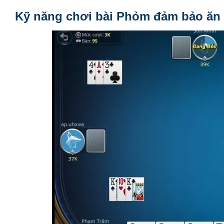
Kỹ năng chơi bài Phỏm đảm bảo ăn t