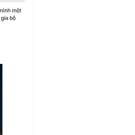
 mình một
 gia bộ