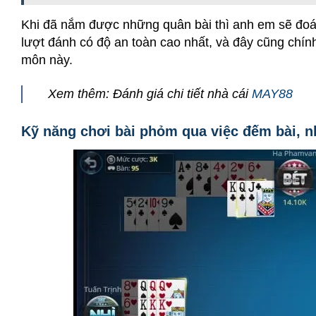
Khi đã nắm được những quân bài thì anh em sẽ đoán
lượt đánh có độ an toàn cao nhất, và đây cũng chín
môn này.
Xem thêm: Đánh giá chi tiết nhà cái
MAY88
Kỹ năng chơi bài phỏm qua việc đếm bài, n