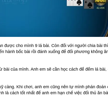
 được cho mình 9 lá bài. Còn đối với người chia bài th
iến hành bốc bài rồi đánh xuống để đối phương không ăn 
 bài của mình. Anh em sẽ cần học cách để đếm lá bài,
kỹ càng. Khi chơi, anh em cũng nên tự mình phán đoán
nh là cách tốt nhất để anh em hạn chế việc đối thủ ăn bà