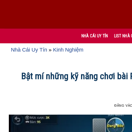
Bỏ
qua
nội
dung
NHÀ CÁI UY TÍN
LIST NHÀ 
Nhà Cái Uy Tín
»
Kinh Nghiệm
Bật mí những kỹ năng chơi bài
ĐĂNG VÀ