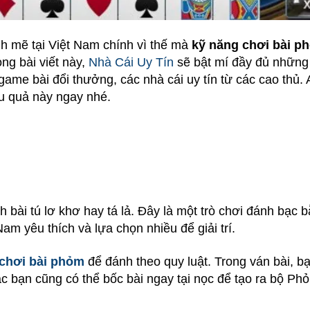
h mẽ tại Việt Nam chính vì thế mà
kỹ năng chơi bài p
ong bài viết này,
Nhà Cái Uy Tín
sẽ bật mí đầy đủ những 
 game bài đổi thưởng, các nhà cái uy tín từ các cao thủ.
u quả này ngay nhé.
 bài tú lơ khơ hay tá lả. Đây là một trò chơi đánh bạc 
Nam yêu thích và lựa chọn nhiều để giải trí.
 chơi bài phỏm
để đánh theo quy luật. Trong ván bài, b
c bạn cũng có thể bốc bài ngay tại nọc để tạo ra bộ Ph