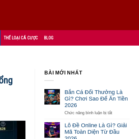
THỂ LOẠI CÁ CƯỢC
BLOG
BÀI MỚI NHẤT
cổng
Bắn Cá Đổi Thưởng Là
Gì? Chơi Sao Để Ăn Tiền
2026
ở
Chức năng bình luận bị tắt
Bắn
Cá
Lô Đề Online Là Gì? Giải
Đổi
Mã Toàn Diện Từ Đầu
Thưởng
2026
Là