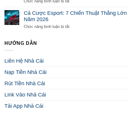
Từ
Gì?
ở
Chức năng bình luận bị tắt
Đầu
Phá
Đá
2026
Đảo
Gà
Cá Cược Esport: 7 Chiến Thuật Thắng Lớn
Mọi
Trực
Năm 2026
Nghi
Tuyến:
Vấn
5
ở
Chức năng bình luận bị tắt
2026
Bí
Cá
Kíp
Cược
Kiếm
Esport:
HƯỚNG DẪN
Tiền
7
Hiệu
Chiến
Quả
Thuật
Liên Hệ Nhà Cái
2026
Thắng
Lớn
Nạp Tiền Nhà Cái
Năm
2026
Rút Tiền Nhà Cái
Link Vào Nhà Cái
Tải App Nhà Cái