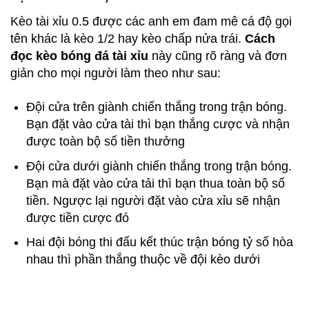
Kèo tài xỉu 0.5 được các anh em đam mê cá độ gọi
tên khác là kèo 1/2 hay kèo chấp nửa trái.
Cách
đọc kèo bóng đá tài xỉu
này cũng rõ ràng và đơn
giản cho mọi người làm theo như sau:
Đội cửa trên giành chiến thắng trong trận bóng.
Bạn đặt vào cửa tài thì bạn thắng cược và nhận
được toàn bộ số tiền thưởng
Đội cửa dưới giành chiến thắng trong trận bóng.
Bạn mà đặt vào cửa tải thì bạn thua toàn bộ số
tiền. Ngược lại người đặt vào cửa xỉu sẽ nhận
được tiền cược đó
Hai đội bóng thi đấu kết thúc trận bóng tỷ số hòa
nhau thì phần thắng thuộc về đội kèo dưới