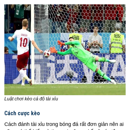
Luật chơi kèo cá độ tài xỉu
Cách cược kèo
Cách đánh tài xỉu trong bóng đá rất đơn giản nên ai