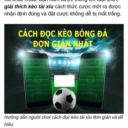
giải thích kèo tài xỉu
cách thức cược mới ra được
nhận định đúng và đặt cược không dễ bị mất trắng.
Hướng dẫn người chơi cách đọc kèo tài xỉu đơn giản và dễ
hiểu