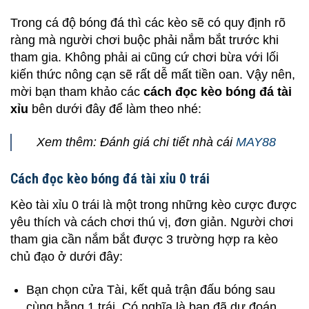
Trong cá độ bóng đá thì các kèo sẽ có quy định rõ
ràng mà người chơi buộc phải nắm bắt trước khi
tham gia. Không phải ai cũng cứ chơi bừa với lối
kiến thức nông cạn sẽ rất dễ mất tiền oan. Vậy nên,
mời bạn tham khảo các
cách đọc kèo bóng đá tài
xỉu
bên dưới đây để làm theo nhé:
Xem thêm: Đánh giá chi tiết nhà cái
MAY88
Cách đọc kèo bóng đá tài xỉu 0 trái
Kèo tài xỉu 0 trái là một trong những kèo cược được
yêu thích và cách chơi thú vị, đơn giản. Người chơi
tham gia cần nắm bắt được 3 trường hợp ra kèo
chủ đạo ở dưới đây:
Bạn chọn cửa Tài, kết quả trận đấu bóng sau
cùng bằng 1 trái. Có nghĩa là bạn đã dự đoán