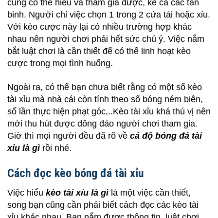
cũng có thể hiểu và tham gia được, kể cả các tân
binh. Người chỉ việc chọn 1 trong 2 cửa tài hoặc xỉu.
Với kèo cược này lại có nhiều trường hợp khác
nhau nên người chơi phải hết sức chú ý. Việc nắm
bắt luật chơi là cần thiết để có thể linh hoạt kèo
cược trong mọi tình huống.
Ngoài ra, có thể bạn chưa biết rằng có một số kèo
tài xỉu mà nhà cái còn tính theo số bóng ném biên,
số lần thực hiện phạt góc,..Kèo tài xỉu khá thú vị nên
mới thu hút được đông đảo người chơi tham gia.
Giờ thì mọi người đều đã rõ về
cá độ bóng đá tài
xỉu là gì
rồi nhé.
Cách đọc kèo bóng đá tài xỉu
Việc hiểu
kèo tài xỉu là gì
là một việc cần thiết,
song bạn cũng cần phải biết cách đọc các kèo tài
xỉu khác nhau. Bạn nắm được thông tin, luật chơi,