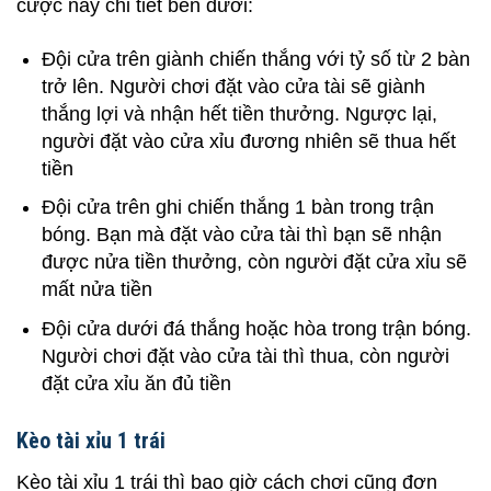
cược này chi tiết bên dưới:
Đội cửa trên giành chiến thắng với tỷ số từ 2 bàn
trở lên. Người chơi đặt vào cửa tài sẽ giành
thắng lợi và nhận hết tiền thưởng. Ngược lại,
người đặt vào cửa xỉu đương nhiên sẽ thua hết
tiền
Đội cửa trên ghi chiến thắng 1 bàn trong trận
bóng. Bạn mà đặt vào cửa tài thì bạn sẽ nhận
được nửa tiền thưởng, còn người đặt cửa xỉu sẽ
mất nửa tiền
Đội cửa dưới đá thắng hoặc hòa trong trận bóng.
Người chơi đặt vào cửa tài thì thua, còn người
đặt cửa xỉu ăn đủ tiền
Kèo tài xỉu 1 trái
Kèo tài xỉu 1 trái thì bao giờ cách chơi cũng đơn