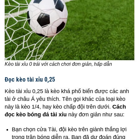
Kèo tài xỉu 0 trái với cách chơi đơn giản, hấp dẫn
Đọc kèo tài xỉu 0,25
Kèo tài xỉu 0,25 là kèo khá phổ biến được các anh
tài ở châu Á yêu thích. Tên gọi khác của loại kèo
này là kèo 1/4, hay kèo chấp đội trên dưới.
Cách
đọc kèo bóng đá tài xỉu
này đơn giản như sau:
Bạn chọn cửa Tài, đội kèo trên giành thắng lợi
trong trận bóng diễn ra. Bạn đã dự đoán đúng