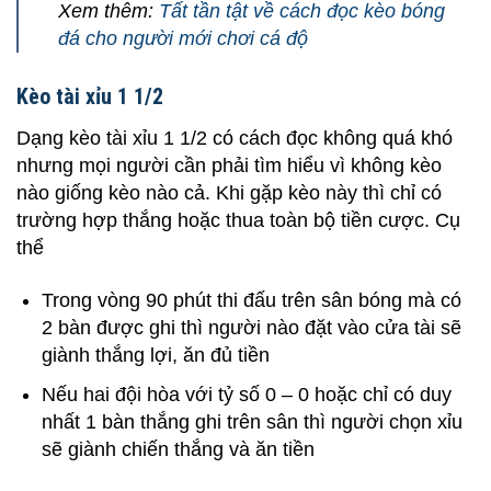
Xem thêm:
Tất tần tật về cách đọc kèo bóng
đá cho người mới chơi cá độ
Kèo tài xỉu 1 1/2
Dạng kèo tài xỉu 1 1/2 có cách đọc không quá khó
nhưng mọi người cần phải tìm hiểu vì không kèo
nào giống kèo nào cả. Khi gặp kèo này thì chỉ có
trường hợp thắng hoặc thua toàn bộ tiền cược. Cụ
thể
Trong vòng 90 phút thi đấu trên sân bóng mà có
2 bàn được ghi thì người nào đặt vào cửa tài sẽ
giành thắng lợi, ăn đủ tiền
Nếu hai đội hòa với tỷ số 0 – 0 hoặc chỉ có duy
nhất 1 bàn thắng ghi trên sân thì người chọn xỉu
sẽ giành chiến thắng và ăn tiền