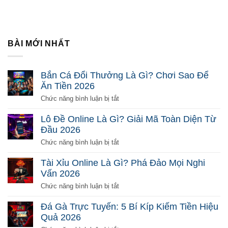
BÀI MỚI NHẤT
Bắn Cá Đổi Thưởng Là Gì? Chơi Sao Để
Ăn Tiền 2026
ở
Chức năng bình luận bị tắt
Bắn
Cá
Lô Đề Online Là Gì? Giải Mã Toàn Diện Từ
Đổi
Đầu 2026
Thưởng
Là
ở
Chức năng bình luận bị tắt
Gì?
Lô
Chơi
Đề
Tài Xỉu Online Là Gì? Phá Đảo Mọi Nghi
Sao
Online
Vấn 2026
Để
Là
Ăn
Gì?
ở
Chức năng bình luận bị tắt
Tiền
Giải
Tài
2026
Mã
Xỉu
Đá Gà Trực Tuyến: 5 Bí Kíp Kiếm Tiền Hiệu
Toàn
Online
Quả 2026
Diện
Là