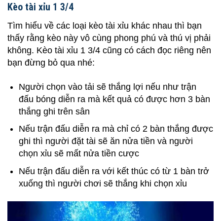
Kèo tài xỉu 1 3/4
Tìm hiểu về các loại kèo tài xỉu khác nhau thì bạn
thấy rằng kèo này vô cùng phong phú và thú vị phải
không. Kèo tài xỉu 1 3/4 cũng có cách đọc riêng nên
bạn đừng bỏ qua nhé:
Người chọn vào tải sẽ thắng lợi nếu như trận
đấu bóng diễn ra mà kết quả có được hơn 3 bàn
thắng ghi trên sân
Nếu trận đấu diễn ra mà chỉ có 2 bàn thắng được
ghi thì người đặt tài sẽ ăn nửa tiền và người
chọn xỉu sẽ mất nửa tiền cược
Nếu trận đấu diễn ra với kết thúc có từ 1 bàn trở
xuống thì người chơi sẽ thắng khi chọn xỉu