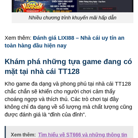
Nhiều chương trình khuyến mãi hấp dẫn
Xem thêm:
Đánh giá LIXI88 – Nhà cái uy tín an
toàn hàng đầu hiện nay
Khám phá những tựa game đang có
mặt tại nhà cái TT128
Kho game đa dạng và phong phú tại nhà cái TT128
chắc chắn sẽ khiến cho người chơi cảm thấy
choáng ngợp và thích thú. Các trò chơi tại đây
không chỉ đa dạng về số lượng mà chất lượng cũng
được đánh giá là “đỉnh của đỉnh”.
Xem thêm:
Tìm hiểu về ST666 và những thông tin