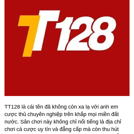
TT128 là cái tên đã không còn xa lạ với anh em
cược thủ chuyên nghiệp trên khắp mọi miền đất
nước. Sân chơi này không chỉ nổi tiếng là địa chỉ
chơi cá cược uy tín và đẳng cấp mà còn thu hút