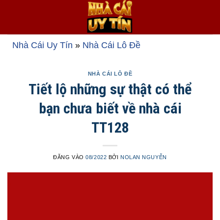
Bỏ
qua
nội
dung
Nhà Cái Uy Tín
»
Nhà Cái Lô Đề
NHÀ CÁI LÔ ĐỀ
Tiết lộ những sự thật có thể
bạn chưa biết về nhà cái
TT128
ĐĂNG VÀO
08/2022
BỞI
NOLAN NGUYỄN