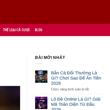
THỂ LOẠI CÁ CƯỢC
BLOG
BÀI MỚI NHẤT
Bắn Cá Đổi Thưởng Là
Gì? Chơi Sao Để Ăn Tiền
2026
ở
Chức năng bình luận bị tắt
Bắn
Cá
Lô Đề Online Là Gì? Giải
Đổi
Mã Toàn Diện Từ Đầu
Thưởng
2026
Là