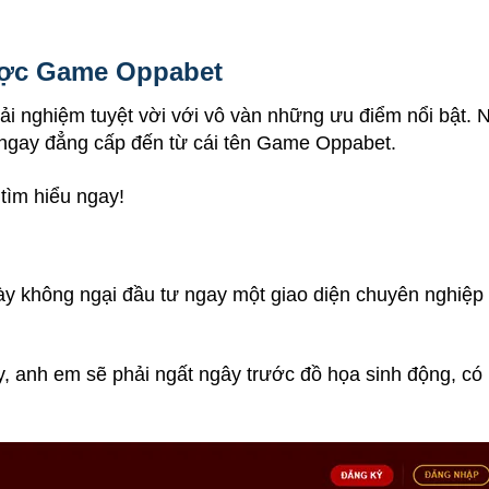
cược Game Oppabet
ải nghiệm tuyệt vời với vô vàn những ưu điểm nổi bật. N
ngay đẳng cấp đến từ cái tên Game Oppabet.
tìm hiểu ngay!
ày không ngại đầu tư ngay
một giao diện chuyên nghiệp
y, anh em sẽ phải ngất ngây trước đồ họa sinh động, có 