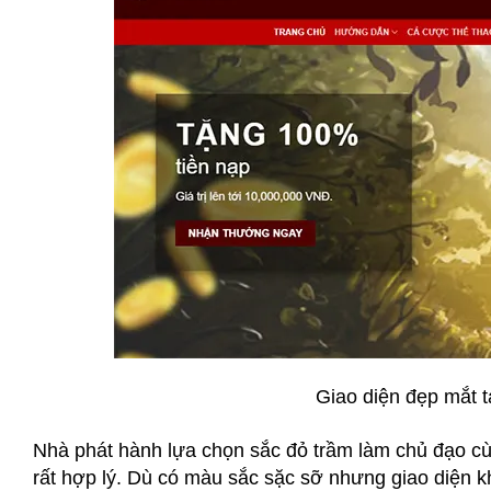
Giao diện đẹp mắt 
Nhà phát hành lựa chọn sắc đỏ trầm làm chủ đạo cùn
rất hợp lý. Dù có màu sắc sặc sỡ nhưng giao diện k