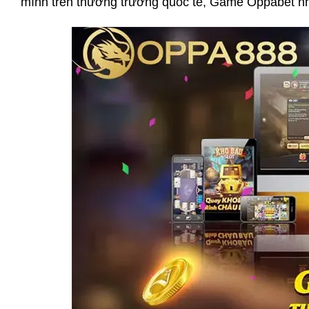
mình trên thương trường quốc tế, Game Oppabet nh