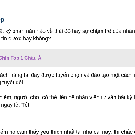
ệp
ất kỳ phàn nàn nào về thái độ hay sự chậm trễ của nhân
ó tin được hay không?
Chín Top 1 Châu Á
hách hàng tại đây được tuyển chọn và đào tạo một cách
tuyệt đối.
hiệm, người chơi có thể liên hệ nhân viên tư vấn bất kỳ 
ngày lễ, Tết.
iểm họ cảm thấy yêu thích nhất tại nhà cái này, thì chắc