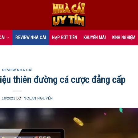
CÁI
REVIEW NHÀ CÁI
NẠP RÚT TIỀN
KHUYẾN MÃI
KINH NGHIỆM
REVIEW NHÀ CÁI
iệu thiên đường cá cược đẳng cấp
O
10/2021
BỞI
NOLAN NGUYỄN