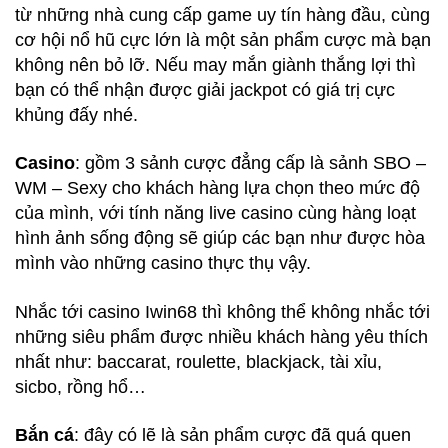
từ những nhà cung cấp game uy tín hàng đầu, cùng
cơ hội nổ hũ cực lớn là một sản phẩm cược mà bạn
không nên bỏ lỡ. Nếu may mắn giành thắng lợi thì
bạn có thể nhận được giải jackpot có giá trị cực
khủng đấy nhé.
Casino
: gồm 3 sảnh cược đẳng cấp là sảnh SBO –
WM – Sexy cho khách hàng lựa chọn theo mức độ
của mình, với tính năng live casino cùng hàng loạt
hình ảnh sống động sẽ giúp các bạn như được hòa
mình vào những casino thực thụ vậy.
Nhắc tới casino Iwin68 thì không thể không nhắc tới
những siêu phẩm được nhiều khách hàng yêu thích
nhất như: baccarat, roulette, blackjack, tài xỉu,
sicbo, rồng hổ…
Bắn cá
: đây có lẽ là sản phẩm cược đã quá quen