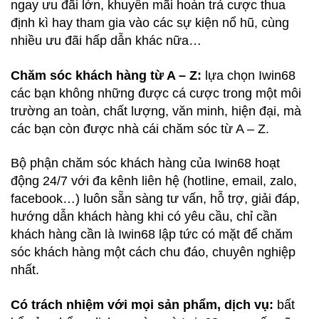
ngay ưu đãi lớn, khuyến mãi hoàn trả cược thua
định kì hay tham gia vào các sự kiện nổ hũ, cùng
nhiều ưu đãi hấp dẫn khác nữa…
Chăm sóc khách hàng từ A – Z:
lựa chọn Iwin68
các bạn không những được cá cược trong một môi
trường an toàn, chất lượng, văn minh, hiện đại, mà
các bạn còn được nhà cái chăm sóc từ A – Z.
Bộ phận chăm sóc khách hàng của Iwin68 hoạt
động 24/7 với đa kênh liên hệ (hotline, email, zalo,
facebook…) luôn sẵn sàng tư vấn, hỗ trợ, giải đáp,
hướng dẫn khách hàng khi có yêu cầu, chỉ cần
khách hàng cần là Iwin68 lập tức có mặt để chăm
sóc khách hàng một cách chu đáo, chuyên nghiệp
nhất.
Có trách nhiệm với mọi sản phẩm, dịch vụ:
bất