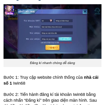
Đăng kí nhanh chóng dễ dàng
Bước 1: Truy cập website chính thống của
nhà cái
số 1
Iwin68
Bước 2: Tiến hành đăng kí tài khoản Iwin68 bằng
cách nhấn “Đăng kí” trên giao diện màn hình. Sau