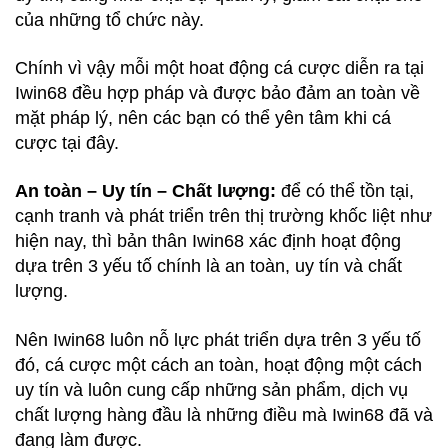
của những tổ chức này.
Chính vì vậy mỗi một hoat động cá cược diễn ra tại
Iwin68 đều hợp pháp và được bảo đảm an toàn về
mặt pháp lý, nên các bạn có thể yên tâm khi cá
cược tại đây.
An toàn – Uy tín – Chất lượng:
để có thể tồn tại,
cạnh tranh và phát triển trên thị trường khốc liệt như
hiện nay, thì bản thân Iwin68 xác định hoạt động
dựa trên 3 yếu tố chính là an toàn, uy tín và chất
lượng.
Nên Iwin68 luôn nỗ lực phát triển dựa trên 3 yếu tố
đó, cá cược một cách an toàn, hoạt động một cách
uy tín và luôn cung cấp những sản phẩm, dịch vụ
chất lượng hàng đầu là những điều mà Iwin68 đã và
đang làm được.