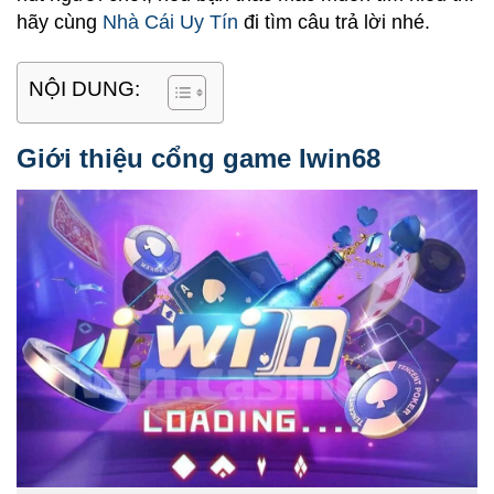
h
ãy cùng
Nhà Cái Uy Tín
đi tìm câu trả lời nhé.
NỘI DUNG:
Giới thiệu cổng game Iwin68