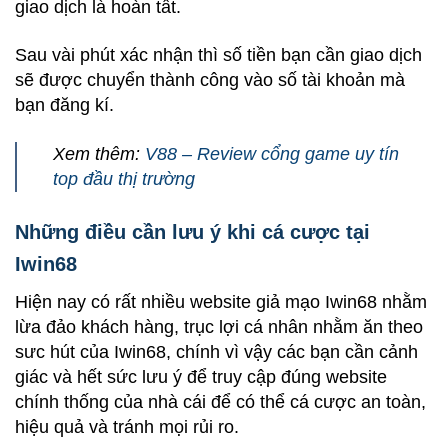
giao dịch là hoàn tất.
Sau vài phút xác nhận thì số tiền bạn cần giao dịch
sẽ được chuyển thành công vào số tài khoản mà
bạn đăng kí.
Xem thêm:
V88 – Review cổng game uy tín
top đầu thị trường
Những điều cần lưu ý khi cá cược tại
Iwin68
Hiện nay có rất nhiều website giả mạo Iwin68 nhằm
lừa đảo khách hàng, trục lợi cá nhân nhằm ăn theo
sưc hút của Iwin68, chính vì vậy các bạn cần cảnh
giác và hết sức lưu ý để truy cập đúng website
chính thống của nhà cái để có thể cá cược an toàn,
hiệu quả và tránh mọi rủi ro.