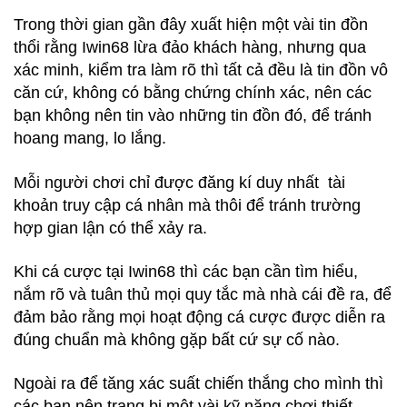
Trong thời gian gần đây xuất hiện một vài tin đồn
thổi rằng Iwin68 lừa đảo khách hàng, nhưng qua
xác minh, kiểm tra làm rõ thì tất cả đều là tin đồn vô
căn cứ, không có bằng chứng chính xác, nên các
bạn không nên tin vào những tin đồn đó, để tránh
hoang mang, lo lắng.
Mỗi người chơi chỉ được đăng kí duy nhất tài
khoản truy cập cá nhân mà thôi để tránh trường
hợp gian lận có thể xảy ra.
Khi cá cược tại Iwin68 thì các bạn cần tìm hiểu,
nắm rõ và tuân thủ mọi quy tắc mà nhà cái đề ra, để
đảm bảo rằng mọi hoạt động cá cược được diễn ra
đúng chuẩn mà không gặp bất cứ sự cố nào.
Ngoài ra để tăng xác suất chiến thắng cho mình thì
các bạn nên trang bị một vài kỹ năng chơi thiết