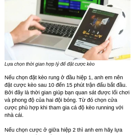
Lựa chọn thời gian hợp lý để đặt cược kèo
Nếu chọn đặt kèo rung ở đầu hiệp 1, anh em nên
đặt cược kèo sau 10 đến 15 phút trận đấu bắt đầu.
Bởi đây là thời gian giúp bạn quan sát được lối chơi
và phong độ của hai đội bóng. Từ đó chọn cửa
cược phù hợp khi tham gia cá độ kèo running với
nhà cái.
Nếu chọn cược ở giữa hiệp 2 thì anh em hãy lựa