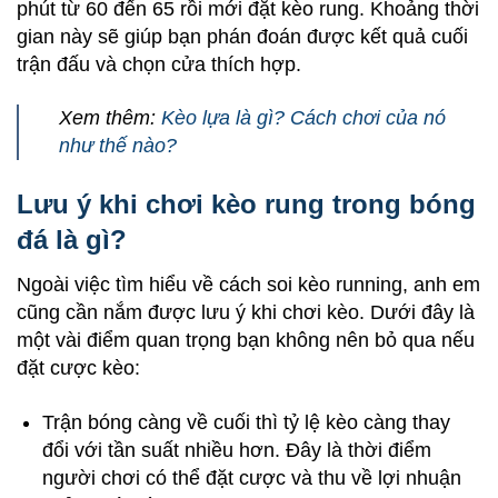
phút từ 60 đến 65 rồi mới đặt kèo rung. Khoảng thời
gian này sẽ giúp bạn phán đoán được kết quả cuối
trận đấu và chọn cửa thích hợp.
Xem thêm:
Kèo lựa là gì? Cách chơi của nó
như thế nào?
Lưu ý khi chơi kèo rung trong bóng
đá là gì?
Ngoài việc tìm hiểu về cách soi kèo running, anh em
cũng cần nắm được lưu ý khi chơi kèo. Dưới đây là
một vài điểm quan trọng bạn không nên bỏ qua nếu
đặt cược kèo:
Trận bóng càng về cuối thì tỷ lệ kèo càng thay
đổi với tần suất nhiều hơn. Đây là thời điểm
người chơi có thể đặt cược và thu về lợi nhuận