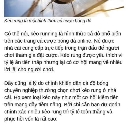
Kèo rung là một hình thức cá cược bóng đá
Có thể nói, kèo running là hình thức cá độ phổ biến
trên các trang cá cược bóng đá online. Nó được
nhà cái cung cấp trực tiếp trong trận đấu để người
chơi tham gia đặt cược. Kèo rung được yêu thích vì
tỷ lệ ăn tiền thấp nhưng lại có cơ hội mang về nhiều
lời lãi cho người chơi.
Đây cũng là lý do chính khiến dân cá độ bóng
chuyên nghiệp thường chọn chơi kèo rung ở nhà
cái. Họ xem loại kèo này như một cơ hội kiếm tiền
trên mạng đầy tiềm năng. Bởi chỉ cần bạn dự đoán
chính xác nhiều kèo rung thì tỷ lệ toàn thắng và
phục hồi vốn là rất cao.