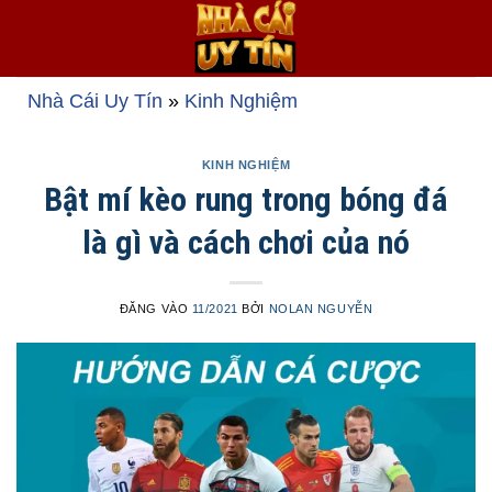
Bỏ
qua
nội
dung
Nhà Cái Uy Tín
»
Kinh Nghiệm
KINH NGHIỆM
Bật mí kèo rung trong bóng đá
là gì và cách chơi của nó
ĐĂNG VÀO
11/2021
BỞI
NOLAN NGUYỄN