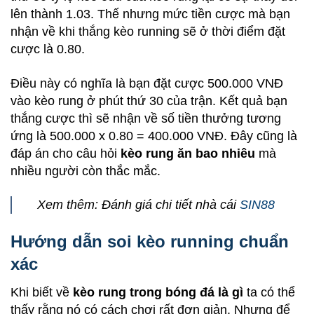
lên thành 1.03. Thế nhưng mức tiền cược mà bạn
nhận về khi thắng kèo running sẽ ở thời điểm đặt
cược là 0.80.
Điều này có nghĩa là bạn đặt cược 500.000 VNĐ
vào kèo rung ở phút thứ 30 của trận. Kết quả bạn
thắng cược thì sẽ nhận về số tiền thưởng tương
ứng là 500.000 x 0.80 = 400.000 VNĐ. Đây cũng là
đáp án cho câu hỏi
kèo rung ăn bao nhiêu
mà
nhiều người còn thắc mắc.
Xem thêm: Đánh giá chi tiết nhà cái
SIN88
Hướng dẫn soi kèo running chuẩn
xác
Khi biết về
kèo rung trong bóng đá là gì
ta có thể
thấy rằng nó có cách chơi rất đơn giản. Nhưng để