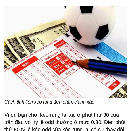
Cách tính tiền kèo rung đơn giản, chính xác
Ví dụ bạn chơi kèo rung tài xỉu ở phút thứ 30 của
trận đấu với tỷ lệ odd thưởng ở mức 0.80. Đến phút
thứ 50 tỷ lệ kèo odd của kèo rung lại có sự thay đổi