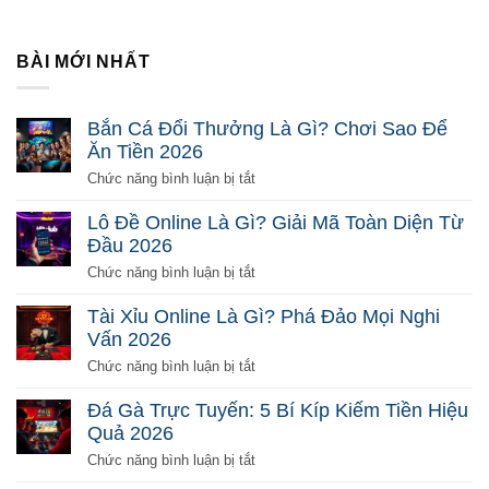
BÀI MỚI NHẤT
Bắn Cá Đổi Thưởng Là Gì? Chơi Sao Để
Ăn Tiền 2026
ở
Chức năng bình luận bị tắt
Bắn
Cá
Lô Đề Online Là Gì? Giải Mã Toàn Diện Từ
Đổi
Đầu 2026
Thưởng
Là
ở
Chức năng bình luận bị tắt
Gì?
Lô
Chơi
Đề
Tài Xỉu Online Là Gì? Phá Đảo Mọi Nghi
Sao
Online
Vấn 2026
Để
Là
Ăn
Gì?
ở
Chức năng bình luận bị tắt
Tiền
Giải
Tài
2026
Mã
Xỉu
Đá Gà Trực Tuyến: 5 Bí Kíp Kiếm Tiền Hiệu
Toàn
Online
Quả 2026
Diện
Là
Từ
Gì?
ở
Chức năng bình luận bị tắt
Đầu
Phá
Đá