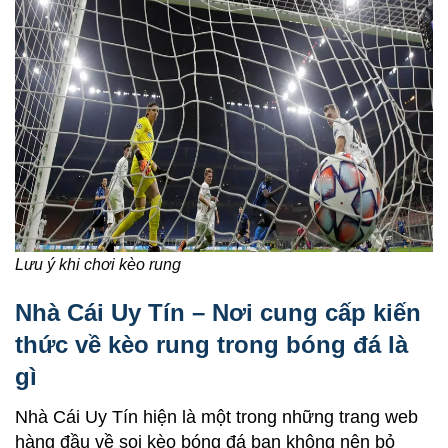
Lưu ý khi chơi kèo rung
Nhà Cái Uy Tín – Nơi cung cấp kiến
thức về kèo rung trong bóng đá là
gì
Nhà Cái Uy Tín hiện là một trong những trang web
hàng đầu về soi kèo bóng đá bạn không nên bỏ