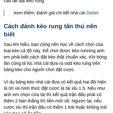
cao để đặt kèo rung.
Xem thêm: Đánh giá chi tiết nhà cái
Debet
Cách đánh kèo rung tân thủ nên
biết
Sau khi hiểu, bạn cũng nên học về cách chơi của
loại kèo cá độ này. Để chơi được kèo running anh
em phải biết cách đặt kèo thật chuẩn xác. Khi bóng
lăn cũng là lúc nhà cái đưa ra odd kèo rung trên
bảng kèo cho người chơi đặt cược.
Ví dụ bảng kèo nhà cái đưa có kết quả hai đội hiện
là 00 và hình thức đặt cược là tài xỉu 1.5. Nếu như
anh em chọn cửa tài thì kết quả trận đấu phải có
thêm 2 bàn thắng thì tiền mới về. Ngược lại, nếu
cược xỉu thì trận đấu có thêm 1 trái hoặc không trái