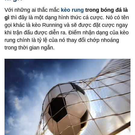
Với những ai thắc mắc
kèo
rung
trong bóng đá là
gì
thì đây là một dạng hình thức cá cược. Nó có tên
gọi khác là kèo Running và sẽ được đặt cược ngay
khi trận đấu được diễn ra. Điểm nhận dạng của kèo
rung chính là tỷ lệ của nó thay đổi chớp nhoáng
trong thời gian ngắn.