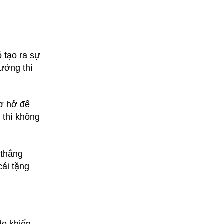
 tạo ra sự
ưởng thì
sơ hở để
n thì không
 thắng
cái tặng