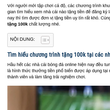
Với người mới tập chơi cá độ, các chương trình khu
gian tìm hiểu xem nhà cái nào tặng tiền để đăng ký 
nay thì tìm được đơn vị tặng tiền uy tín rất khó. Cù
tặng 100k
chất lượng nhé.
NỘI DUNG:
Tìm hiểu chương trình tặng 100k tại các nh
Hầu hết các nhà cái bóng đá online hiện nay đều tu
là hình thức thưởng tiền phổ biến được áp dụng tại 
thành viên và làm tăng trải nghiệm chơi.