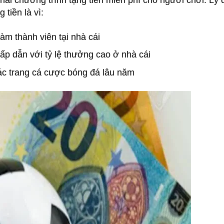
hai chương trình tặng tiền miễn phí cho người chơi. Lý 
tiền là vì:
àm thành viên tại nhà cái
ấp dẫn với tỷ lệ thưởng cao ở nhà cái
các trang cá cược bóng đá lâu năm