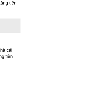
ặng tiền
nhà cái
ng tiền