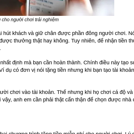
 cho người chơi trải nghiệm
ài hút khách và giữ chân được phần đông người chơi. Nó
được thưởng thật hay không. Tuy nhiên, để nhận tiền th
.
n nhất định mà bạn cần hoàn thành. Chính điều này tạo 
Ví dụ có đơn vị nói tặng tiền nhưng khi bạn tạo tài khoả
ười chơi vào tài khoản. Thế nhưng khi họ chơi cá độ và
 Vì vậy, anh em cần phải thật cẩn thận để chọn được nhà 