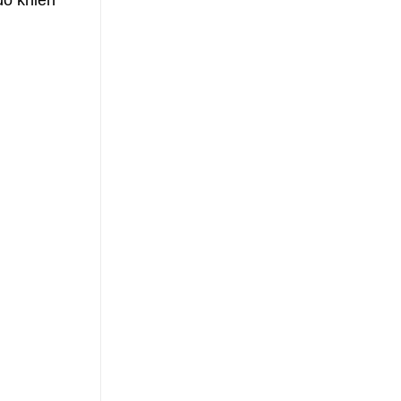
do khiến