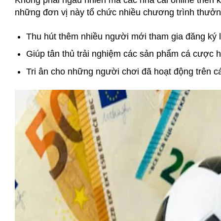
Không phải ngẫu nhiên mà các nhà cái online triển k
những đơn vị này tổ chức nhiều chương trình thưởng 
Thu hút thêm nhiều người mới tham gia đăng ký l
Giúp tân thủ trải nghiệm các sản phẩm cá cược h
Tri ân cho những người chơi đã hoạt động trên 