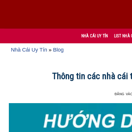
Bỏ
qua
nội
dung
NHÀ CÁI UY TÍN
LIST NHÀ 
Nhà Cái Uy Tín
»
Blog
Thông tin các nhà cái
ĐĂNG VÀ