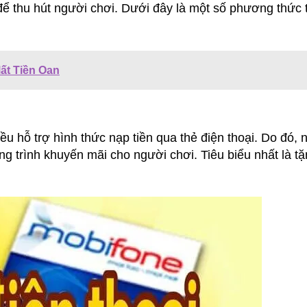
ể thu hút người chơi. Dưới đây là một số phương thức t
ất Tiền Oan
u hỗ trợ hình thức nạp tiền qua thẻ điện thoại. Do đó, 
 trình khuyến mãi cho người chơi. Tiêu biểu nhất là tặ