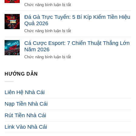
Ăn
Gì?
ở
Chức năng bình luận bị tắt
Tiền
Giải
Tài
2026
Mã
Xỉu
Đá Gà Trực Tuyến: 5 Bí Kíp Kiếm Tiền Hiệu
Toàn
Online
Quả 2026
Diện
Là
Từ
Gì?
ở
Chức năng bình luận bị tắt
Đầu
Phá
Đá
2026
Đảo
Gà
Cá Cược Esport: 7 Chiến Thuật Thắng Lớn
Mọi
Trực
Năm 2026
Nghi
Tuyến:
Vấn
5
ở
Chức năng bình luận bị tắt
2026
Bí
Cá
Kíp
Cược
Kiếm
Esport:
HƯỚNG DẪN
Tiền
7
Hiệu
Chiến
Quả
Thuật
Liên Hệ Nhà Cái
2026
Thắng
Lớn
Nạp Tiền Nhà Cái
Năm
2026
Rút Tiền Nhà Cái
Link Vào Nhà Cái