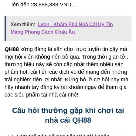
lên đến 28,888,888 VND,…
Xem thêm:
Leon - Khám Phá Nhà Cái Uy Tín
Mang Phong Cách Châu Âu
QH88
xứng đáng là sân chơi trực tuyến tin cậy mà
mọi hội viên không nên bỏ qua. Trong thời gian tới,
thương hiệu này sẽ còn cập nhật thêm nhiều sản
phẩm hot, cải tiến các dịch vụ để mang đến những
trải nghiệm tiện lợi nhất. Đừng bỏ lỡ cơ hội này mà
hãy nhanh tay đăng ký tài khoản ngay để tham gia
các siêu phẩm tại nhà cái nhé!
Câu hỏi thường gặp khi chơi tại
nhà cái QH88