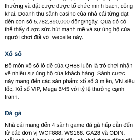
thưởng và đặt cược được tổ chức minh bạch, công
khai. Doanh thu sảnh casino của nhà cái từng đạt
đến con số 5,782,890,000 đồng/ngày. Qua đó có
thể thấy được sức hút mạnh mẽ và sự ủng hộ của
người chơi đối với website này.
Xổ số
Bộ môn xổ số lô đề của QH88 luôn là trò chơi nhận
về nhiều sự ủng hộ của khách hàng. Sảnh cược
này mang đến các sản phẩm: xổ số 3 miền, VN siêu
tốc, Xổ số VIP, Mega 6/45 với tỷ lệ thưởng cạnh
tranh.
Đá gà
Nhà cái mang đến 4 sảnh game đá gà hấp dẫn đến
từ các đơn vị WCF888, WS168, GA28 và ODIN.