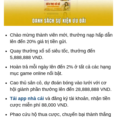
Chào mừng thành viên mới, thưởng nạp hấp dẫn
lên đến 20% giá trị tiền gửi.
Quay thưởng xổ số siêu tốc, thưởng đến
5,888,888 VND.
Hoàn trả mỗi ngày lên đến 2% ở tất cả các hạng
mục game online nổi bật.
Cao thủ sân cỏ, dự đoán bóng vào lưới với cơ
hội giành phần thưởng lên đến 28,888,888 VND.
Tải app nhà cái
và đăng ký tài khoản, nhận tiền
cược miễn phí 88,000 VND.
Phao cứu hộ thua cược, chuyển bại thành thắng