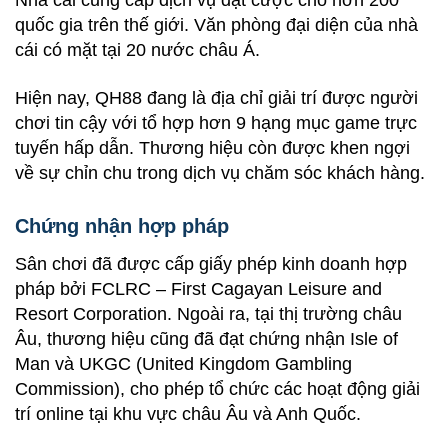
quốc gia trên thế giới. Văn phòng đại diện của nhà
cái có mặt tại 20 nước châu Á.
Hiện nay, QH88 đang là địa chỉ giải trí được người
chơi tin cậy với tổ hợp hơn 9 hạng mục game trực
tuyến hấp dẫn. Thương hiệu còn được khen ngợi
về sự chỉn chu trong dịch vụ chăm sóc khách hàng.
Chứng nhận hợp pháp
Sân chơi đã được cấp giấy phép kinh doanh hợp
pháp bởi FCLRC – First Cagayan Leisure and
Resort Corporation. Ngoài ra, tại thị trường châu
Âu, thương hiệu cũng đã đạt chứng nhận Isle of
Man và UKGC (United Kingdom Gambling
Commission), cho phép tổ chức các hoạt động giải
trí online tại khu vực châu Âu và Anh Quốc.