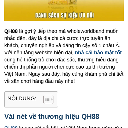
QH88
là gợi ý tiếp theo mà wholeworldband muốn
nhắc đến, đây là địa chỉ cá cược trực tuyến ăn
khách, chuyên nghiệp và đáng tin cậy số 1 châu Á.
Với nền tảng website hiện đại,
nhà cái bảo mật tốt
cùng hệ thống trò chơi đặc sắc, thương hiệu đang
chiếm thị phần người chơi cực cao tại thị trường
Việt Nam. Ngay sau đây, hãy cùng khám phá chi tiết
về sân chơi hàng đầu này nhé!
NỘI DUNG:
Vài nét về thương hiệu QH88
QH88
là nhà cái nổi bật tại Việt Nam trong năm vừa