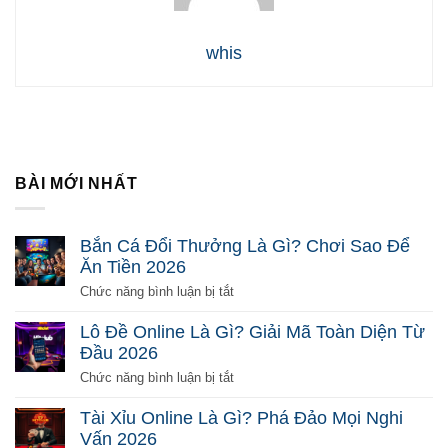
whis
BÀI MỚI NHẤT
Bắn Cá Đổi Thưởng Là Gì? Chơi Sao Để
Ăn Tiền 2026
ở
Chức năng bình luận bị tắt
Bắn
Cá
Lô Đề Online Là Gì? Giải Mã Toàn Diện Từ
Đổi
Đầu 2026
Thưởng
Là
ở
Chức năng bình luận bị tắt
Gì?
Lô
Chơi
Đề
Tài Xỉu Online Là Gì? Phá Đảo Mọi Nghi
Sao
Online
Vấn 2026
Để
Là