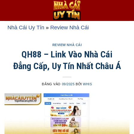
Bỏ
qua
nội
dung
Nhà Cái Uy Tín
»
Review Nhà Cái
REVIEW NHÀ CÁI
QH88 – Link Vào Nhà Cái
Đẳng Cấp, Uy Tín Nhất Châu Á
ĐĂNG VÀO
09/2025
BỞI
WHIS