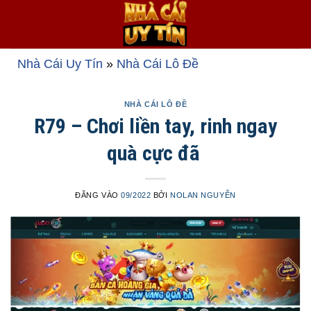
Bỏ
qua
nội
dung
Nhà Cái Uy Tín
»
Nhà Cái Lô Đề
NHÀ CÁI LÔ ĐỀ
R79 – Chơi liền tay, rinh ngay
quà cực đã
ĐĂNG VÀO
09/2022
BỞI
NOLAN NGUYỄN