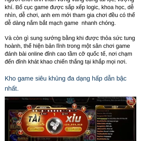
khí. Bố cục game được sắp xếp logic, khoa học, dễ
nhìn, dễ chơi, anh em mới tham gia chơi đều có thể
dễ dàng nắm bắt mạch game nhanh chóng.
Và còn gì sung sướng bằng khi được thỏa sức tung
hoành, thể hiện bản lĩnh trong một sân chơi game
đánh bài online đỉnh cao tầm cỡ quốc tế, nơi chạm
đến đỉnh khát khao chiến thắng tại khắp mọi nơi.
Kho game siêu khủng đa dạng hấp dẫn bậc
nhất.