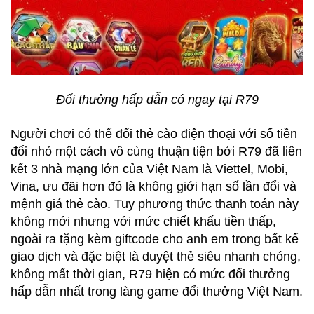
Đổi thưởng hấp dẫn có ngay tại R79
Người chơi có thể đổi thẻ cào điện thoại với số tiền
đổi nhỏ một cách vô cùng thuận tiện bởi R79 đã liên
kết 3 nhà mạng lớn của Việt Nam là Viettel, Mobi,
Vina, ưu đãi hơn đó là không giới hạn số lần đổi và
mệnh giá thẻ cào. Tuy phương thức thanh toán này
không mới nhưng với mức chiết khấu tiền thấp,
ngoài ra tặng kèm giftcode cho anh em trong bất kể
giao dịch và đặc biệt là duyệt thẻ siêu nhanh chóng,
không mất thời gian, R79 hiện có mức đổi thưởng
hấp dẫn nhất trong làng game đổi thưởng Việt Nam.