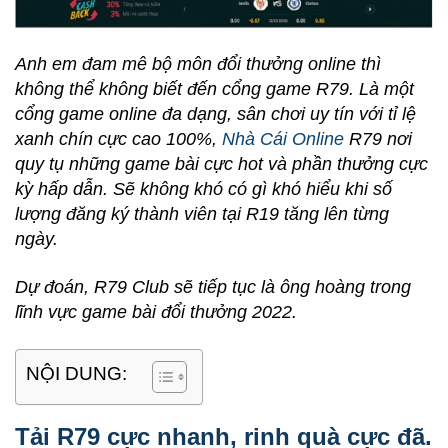
Anh em đam mê bộ môn đổi thưởng online thì
không thể không biết đến cổng game R79. Là một
cổng game online đa dạng, sân chơi uy tín với tỉ lệ
xanh chín cực cao 100%,
Nhà Cái Online
R79 nơi
quy tụ những game bài cực hot và phần thưởng cực
kỳ hấp dẫn. Sẽ không khó có gì khó hiểu khi số
lượng đăng ký thành viên tại R19 tăng lên từng
ngày.
Dự đoán, R79 Club sẽ tiếp tục là ông hoàng trong
lĩnh vực game bài đổi thưởng 2022.
NỘI DUNG:
Tải R79 cực nhanh, rinh quà cực đã.