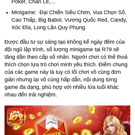
Poker, Chẵn Lẻ,…
Minigame: Đại Chiến Siêu Chim, Vua Chọn Số,
Cao Thấp, Big Babol, Vương Quốc Red, Candy,
Xóc Đĩa, Long Lân Quy Phụng.
Được đầu tư sự sáng tạo không kể ngày đêm của
đội ngũ lập trình, số lượng minigame tại R79 sẽ
tăng dần theo cấp số nhân. Người chơi có thể thoả
thích chọn lựa trò chơi minh yêu thích. Điểm chung
của các game này là tuy có lối chơi vô cùng đơn
giản nhưng lại vô cùng hấp dẫn, nội dung từng
game đa dạng, phù hợp với nhiều lứa tuổi khác
nhau đến trải nghiệm.