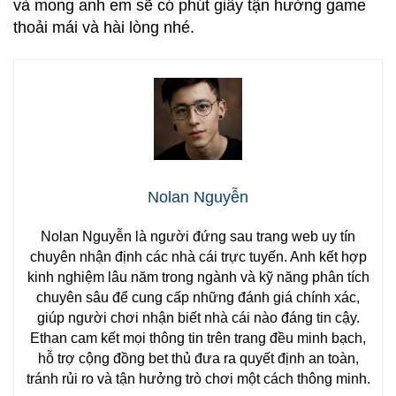
và mong anh em sẽ có phút giây tận hưởng game
thoải mái và hài lòng nhé.
Nolan Nguyễn
Nolan Nguyễn là người đứng sau trang web uy tín
chuyên nhận định các nhà cái trực tuyến. Anh kết hợp
kinh nghiệm lâu năm trong ngành và kỹ năng phân tích
chuyên sâu để cung cấp những đánh giá chính xác,
giúp người chơi nhận biết nhà cái nào đáng tin cậy.
Ethan cam kết mọi thông tin trên trang đều minh bạch,
hỗ trợ cộng đồng bet thủ đưa ra quyết định an toàn,
tránh rủi ro và tận hưởng trò chơi một cách thông minh.