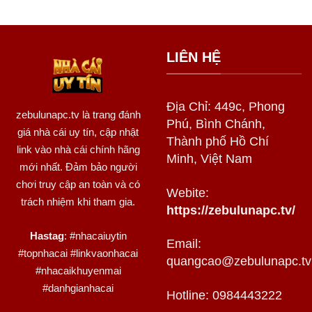
LIÊN HỆ
Địa Chỉ: 449c, Phong
zebulunapc.tv
là trang đánh
Phú, Bình Chánh,
giá nhà cái uy tín, cập nhật
Thành phố Hồ Chí
link vào nhà cái chính hãng
Minh, Việt Nam
mới nhất. Đảm bảo người
chơi truy cập an toàn và có
Webite:
trách nhiệm khi tham gia.
https://zebulunapc.tv/
Hastag
: #nhacaiuytin
Email:
#topnhacai #linkvaonhacai
quangcao@zebulunapc.tv
#nhacaikhuyenmai
#danhgianhacai
Hotline: 0984443222