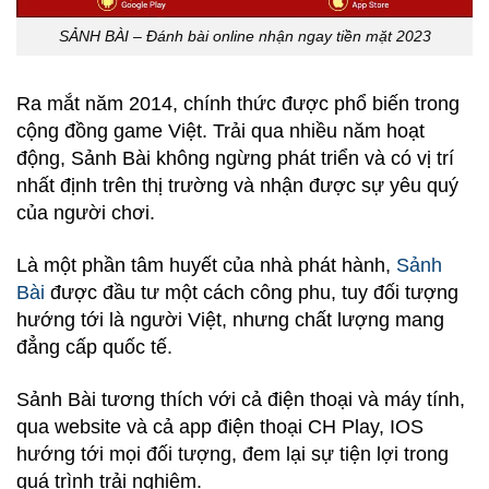
SẢNH BÀI – Đánh bài online nhận ngay tiền mặt 2023
Ra mắt năm 2014, chính thức được phổ biến trong
cộng đồng game Việt. Trải qua nhiều năm hoạt
động, Sảnh Bài không ngừng phát triển và có vị trí
nhất định trên thị trường và nhận được sự yêu quý
của người chơi.
Là một phần tâm huyết của nhà phát hành,
Sảnh
Bài
được đầu tư một cách công phu, tuy đối tượng
hướng tới là người Việt, nhưng chất lượng mang
đẳng cấp quốc tế.
Sảnh Bài tương thích với cả điện thoại và máy tính,
qua website và cả app điện thoại CH Play, IOS
hướng tới mọi đối tượng, đem lại sự tiện lợi trong
quá trình trải nghiệm.