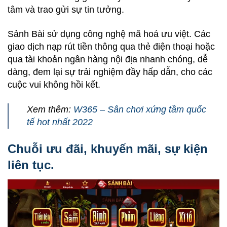
tâm và trao gửi sự tin tưởng.
Sảnh Bài s
ử dụng công nghệ mã hoá ưu việt.
Các
giao dịch nạp rút tiền thông qua thẻ điện thoại hoặc
qua tài khoản ngân hàng nội địa nhanh chóng, dễ
dàng, đem lại sự trải nghiệm đầy hấp dẫn, cho các
cuộc vui không hồi kết.
Xem thêm:
W365 – Sân chơi xứng tầm quốc
tế hot nhất 2022
Chuỗi ưu đãi, khuyến mãi, sự kiện
liên tục.