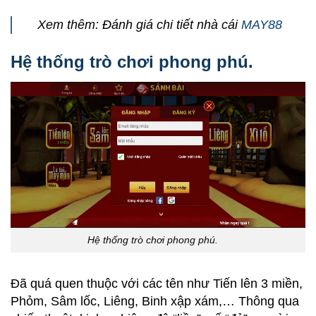
Xem thêm: Đánh giá chi tiết nhà cái
MAY88
Hệ thống trò chơi phong phú.
Hệ thống trò chơi phong phú.
Đã quá quen thuộc với các tên như Tiến lên 3 miền,
Phỏm, Sâm lốc, Liêng, Binh xập xám,… Thông qua