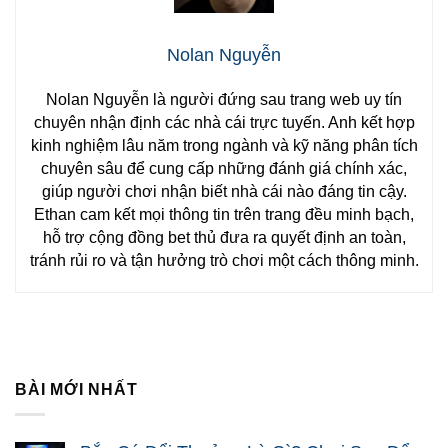
Nolan Nguyễn
Nolan Nguyễn là người đứng sau trang web uy tín
chuyên nhận định các nhà cái trực tuyến. Anh kết hợp
kinh nghiệm lâu năm trong ngành và kỹ năng phân tích
chuyên sâu để cung cấp những đánh giá chính xác,
giúp người chơi nhận biết nhà cái nào đáng tin cậy.
Ethan cam kết mọi thông tin trên trang đều minh bạch,
hỗ trợ cộng đồng bet thủ đưa ra quyết định an toàn,
tránh rủi ro và tận hưởng trò chơi một cách thông minh.
BÀI MỚI NHẤT