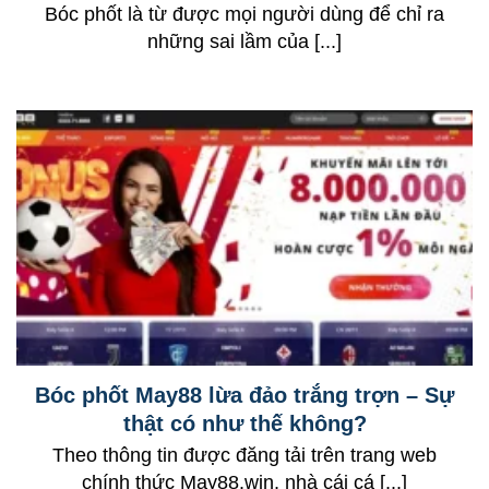
Bóc phốt là từ được mọi người dùng để chỉ ra
những sai lầm của [...]
Bóc phốt May88 lừa đảo trắng trợn – Sự
thật có như thế không?
Theo thông tin được đăng tải trên trang web
chính thức May88.win, nhà cái cá [...]