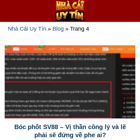
Bỏ
qua
nội
dung
Nhà Cái Uy Tín
»
Blog
»
Trang 4
Bóc phốt SV88 – Vị thần công lý và lẽ
phải sẽ đứng về phe ai?