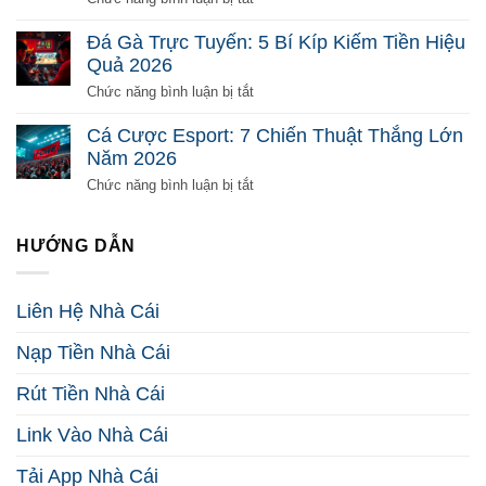
Tiền
Giải
Tài
2026
Mã
Xỉu
Đá Gà Trực Tuyến: 5 Bí Kíp Kiếm Tiền Hiệu
Toàn
Online
Quả 2026
Diện
Là
Từ
Gì?
ở
Chức năng bình luận bị tắt
Đầu
Phá
Đá
2026
Đảo
Gà
Cá Cược Esport: 7 Chiến Thuật Thắng Lớn
Mọi
Trực
Năm 2026
Nghi
Tuyến:
Vấn
5
ở
Chức năng bình luận bị tắt
2026
Bí
Cá
Kíp
Cược
Kiếm
Esport:
HƯỚNG DẪN
Tiền
7
Hiệu
Chiến
Quả
Thuật
Liên Hệ Nhà Cái
2026
Thắng
Lớn
Nạp Tiền Nhà Cái
Năm
2026
Rút Tiền Nhà Cái
Link Vào Nhà Cái
Tải App Nhà Cái