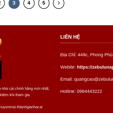
2
3
4
5
LIÊN HỆ
Địa Chỉ: 449c, Phong Phú
Webite:
https://zebulunap
Email:
quangcao@zebulun
ào nhà cái chính hãng mới nhất.
Hotline: 0984443222
hiệm khi tham gia.
ikhuyenmai #danhgianhacai