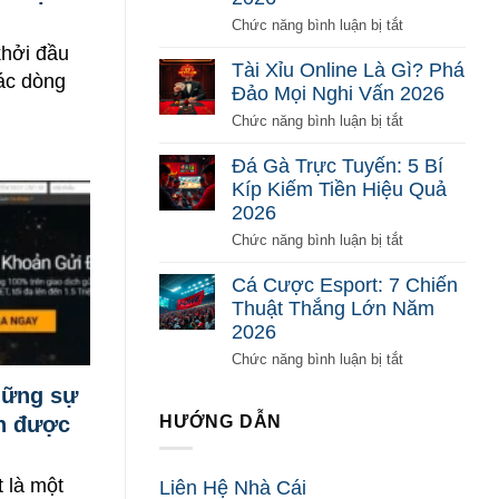
Gì?
ở
Chức năng bình luận bị tắt
Chơi
Lô
khởi đầu
Sao
Đề
Tài Xỉu Online Là Gì? Phá
Để
các dòng
Online
Đảo Mọi Nghi Vấn 2026
Ăn
Là
Tiền
Gì?
ở
Chức năng bình luận bị tắt
2026
Giải
Tài
Mã
Xỉu
Đá Gà Trực Tuyến: 5 Bí
Toàn
Online
Kíp Kiếm Tiền Hiệu Quả
Diện
Là
2026
Từ
Gì?
Đầu
Phá
ở
Chức năng bình luận bị tắt
2026
Đảo
Đá
Mọi
Gà
Cá Cược Esport: 7 Chiến
Nghi
Trực
Thuật Thắng Lớn Năm
Vấn
Tuyến:
2026
2026
5
Bí
ở
Chức năng bình luận bị tắt
Kíp
Cá
Kiếm
hững sự
Cược
Tiền
Esport:
HƯỚNG DẪN
ần được
Hiệu
7
Quả
Chiến
2026
Thuật
 là một
Liên Hệ Nhà Cái
Thắng