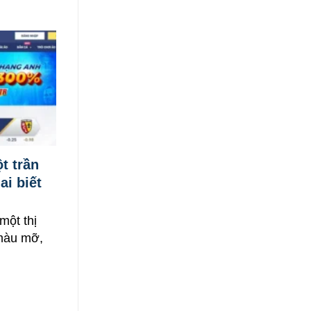
t trần
ai biết
một thị
màu mỡ,