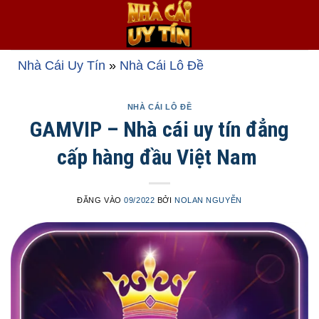
Bỏ
qua
nội
dung
Nhà Cái Uy Tín
»
Nhà Cái Lô Đề
NHÀ CÁI LÔ ĐỀ
GAMVIP – Nhà cái uy tín đẳng
cấp hàng đầu Việt Nam
ĐĂNG VÀO
09/2022
BỞI
NOLAN NGUYỄN