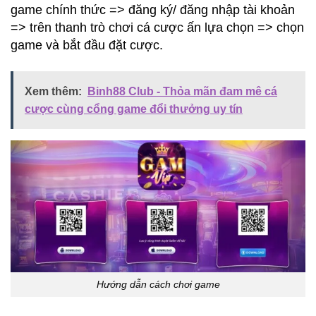
game chính thức => đăng ký/ đăng nhập tài khoản
=> trên thanh trò chơi cá cược ấn lựa chọn => chọn
game và bắt đầu đặt cược.
Xem thêm:
Binh88 Club - Thỏa mãn đam mê cá
cược cùng cổng game đổi thưởng uy tín
Hướng dẫn cách chơi game