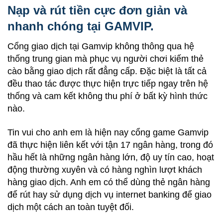
Nạp và rút tiền cực đơn giản và
nhanh chóng tại GAMVIP.
Cổng giao dịch tại Gamvip không thông qua hệ
thống trung gian mà phục vụ người chơi kiếm thẻ
cào bằng giao dịch rất đẳng cấp. Đặc biệt là tất cả
đều thao tác được thực hiện trực tiếp ngay trên hệ
thống và cam kết không thu phí ở bất kỳ hình thức
nào.
Tin vui cho anh em là hiện nay cổng game Gamvip
đã thực hiện liên kết với tận 17 ngân hàng, trong đó
hầu hết là những ngân hàng lớn, độ uy tín cao, hoạt
động thường xuyên và có hàng nghìn lượt khách
hàng giao dịch. Anh em có thể dùng thẻ ngân hàng
để rút hay sử dụng dịch vụ internet banking để giao
dịch một cách an toàn tuyệt đối.