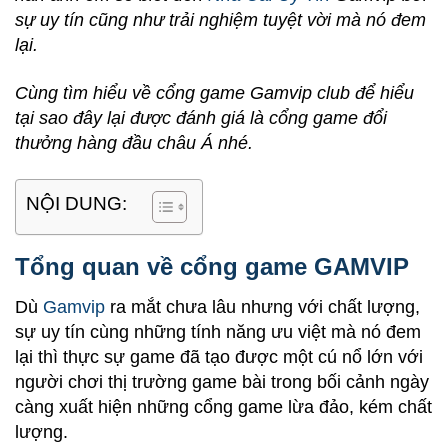
sự uy tín cũng như trải nghiệm tuyệt vời mà nó đem
lại.
Cùng tìm hiểu về cổng game Gamvip club để hiểu
tại sao đây lại được đánh giá là cổng game đổi
thưởng hàng đầu châu Á nhé.
NỘI DUNG:
Tổng quan về cổng game GAMVIP
Dù
Gamvip
ra mắt chưa lâu nhưng với chất lượng,
sự uy tín cùng những tính năng ưu việt mà nó đem
lại thì thực sự game đã tạo được một cú nổ lớn với
người chơi thị trường game bài trong bối cảnh ngày
càng xuất hiện những cổng game lừa đảo, kém chất
lượng.