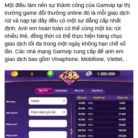
Một điều làm nên sự thành công của Gamvip tại thị
trường game đổi thưởng online đó là mỗi giao dịch
rút và nạp tại đây đều có một sự đẳng cấp nhất
định. Anh em hoàn toàn có thể cùng một lúc rút
nhiều thẻ, đồng thời có thể thực hiện hàng chục
giao dịch tối đa trong một ngày không hạn chế số
lần. Các nhà mạng Gamvip cung cấp để anh em
giao dịch bao gồm Vinaphone, Mobifone, Viettel, .