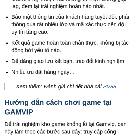
lag, đem lại trải nghiệm hoàn hảo nhất.
Bảo mật thông tin của khách hàng tuyệt đối, phải
thông qua rất nhiều lớp và mã xác thực nên độ
uy tín tăng cao.
Kết quả game hoàn toàn chân thực, không bị tác
động bởi yếu tố nào.
Dễ dàng giao lưu kết bạn, trao đổi kinh nghiệm
Nhiều ưu đãi hàng ngày…
Xem thêm: Đánh giá chi tiết nhà cái
SV88
Hướng dẫn cách chơi game tại
GAMVIP
Để trải nghiệm kho game khổng lồ tại Gamvip, bạn
hãy làm theo các bước sau đây: truy cập cổng