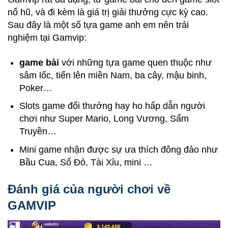
nổ hũ, và đi kèm là giá trị giải thưởng cực kỳ cao.
Sau đây là một số tựa game anh em nên trải
nghiệm tại Gamvip:
game bài
với những tựa game quen thuộc như
sâm lốc, tiến lên miền Nam, ba cây, mậu binh,
Poker…
Slots game đổi thưởng hay ho hấp dẫn người
chơi như Super Mario, Long Vương, Sấm
Truyền…
Mini game nhận được sự ưa thích đông đảo như
Bầu Cua, Số Đỏ, Tài Xỉu, mini …
Đánh giá của người chơi về
GAMVIP