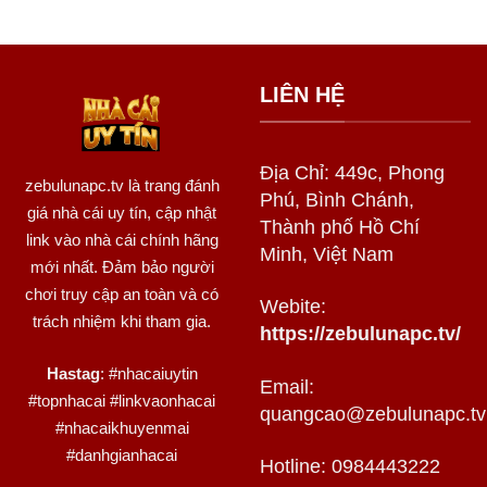
LIÊN HỆ
Địa Chỉ: 449c, Phong
zebulunapc.tv
là trang đánh
Phú, Bình Chánh,
giá nhà cái uy tín, cập nhật
Thành phố Hồ Chí
link vào nhà cái chính hãng
Minh, Việt Nam
mới nhất. Đảm bảo người
chơi truy cập an toàn và có
Webite:
trách nhiệm khi tham gia.
https://zebulunapc.tv/
Hastag
: #nhacaiuytin
Email:
#topnhacai #linkvaonhacai
quangcao@zebulunapc.tv
#nhacaikhuyenmai
#danhgianhacai
Hotline: 0984443222