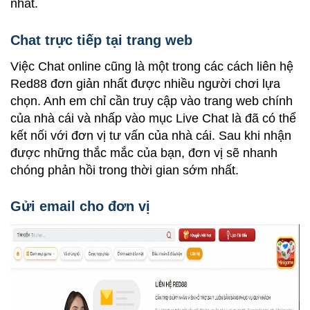
nhất.
Chat trực tiếp tại trang web
Việc
Chat online cũng là một trong các cách
liên hệ
Red88
đơn giản nhất được nhiều người chơi lựa
chọn. Anh em chỉ cần truy cập vào trang web chính
của nhà cái và nhấp vào mục Live Chat là đã có thể
kết nối với đơn vị tư vấn của nhà cái. Sau khi nhận
được những thắc mắc của bạn, đơn vị sẽ nhanh
chóng phản hồi trong thời gian sớm nhất.
Gửi email cho đơn vị