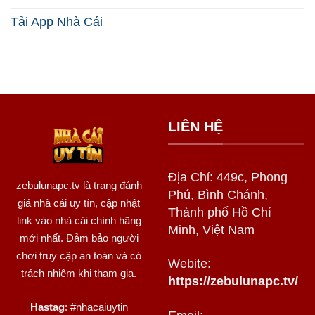
Tải App Nhà Cái
LIÊN HỆ
Địa Chỉ: 449c, Phong
zebulunapc.tv
là trang đánh
Phú, Bình Chánh,
giá nhà cái uy tín, cập nhật
Thành phố Hồ Chí
link vào nhà cái chính hãng
Minh, Việt Nam
mới nhất. Đảm bảo người
chơi truy cập an toàn và có
Webite:
trách nhiệm khi tham gia.
https://zebulunapc.tv/
Hastag
: #nhacaiuytin