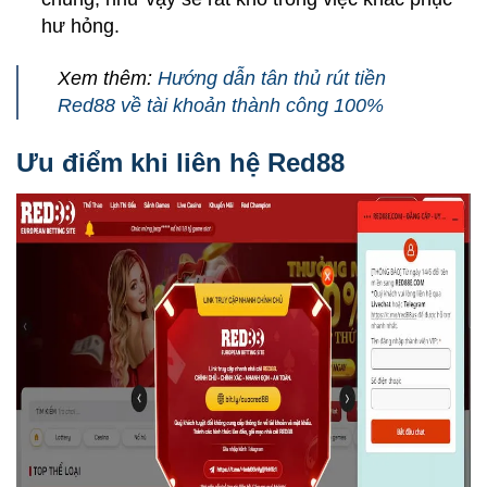
hư hỏng.
Xem thêm:
Hướng dẫn tân thủ rút tiền
Red88 về tài khoản thành công 100%
Ưu điểm khi liên hệ Red88