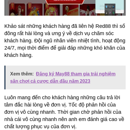
Khảo sát những khách hàng đã
liên hệ Red88
thì số
đông rất hài lòng và ưng ý về dịch vụ chăm sóc
khách hàng. Đội ngũ nhân viên nhiệt tình, hoạt động
24/7, mọi thời điểm để giải đáp những khó khăn của
khách hàng.
Xem thêm:
Đăng ký May88 tham gia trải nghiệm
sân chơi cá cược dẫn đầu năm 2023
Luôn mang đến cho khách hàng những câu trả lời
tâm đắc hài lòng về đơn vị. Tốc độ phản hồi của
đơn vị vô cùng nhanh. Thời gian chờ phản hồi của
nhà cái vô cùng nhanh nên anh em đánh giá cao về
chất lượng phục vụ của đơn vị.