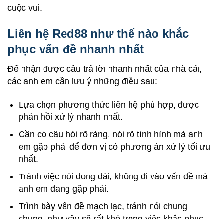
cuộc vui.
Liên hệ Red88 như thế nào khắc
phục vấn đề nhanh nhất
Để nhận được câu trả lời nhanh nhất của nhà cái,
các anh em cần lưu ý những điều sau:
Lựa chọn phương thức liên hệ phù hợp, được
phản hồi xử lý nhanh nhất.
Cần có câu hỏi rõ ràng, nói rõ tình hình mà
anh
em gặp phải để đơn vị có phương án xử lý tối ưu
nhất.
Tránh việc nói dong dài, không đi vào vấn đề mà
anh em đang gặp phải.
Trình bày vấn đề mạch lạc, tránh nói chung
chung, như vậy sẽ rất khó trong việc khắc phục