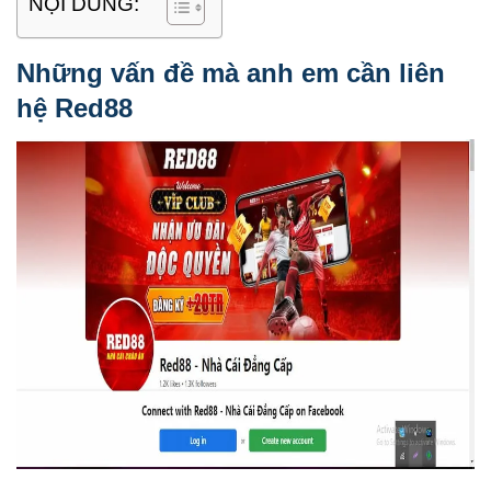
NỘI DUNG:
Những vấn đề mà anh em cần liên
hệ Red88