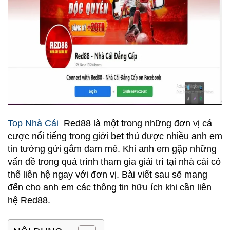
Top Nhà Cái
Red88 là một trong những đơn vị cá
cược nổi tiếng trong giới bet thủ được nhiều anh em
tin tưởng gửi gắm đam mê. Khi anh em gặp những
vấn đề trong quá trình tham gia giải trí tại nhà cái có
thể liên hệ ngay với đơn vị. Bài viết sau sẽ mang
đến cho anh em các thông tin hữu ích khi cần
liên
hệ Red88
.