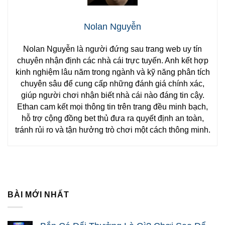
Nolan Nguyễn
Nolan Nguyễn là người đứng sau trang web uy tín
chuyên nhận định các nhà cái trực tuyến. Anh kết hợp
kinh nghiệm lâu năm trong ngành và kỹ năng phân tích
chuyên sâu để cung cấp những đánh giá chính xác,
giúp người chơi nhận biết nhà cái nào đáng tin cậy.
Ethan cam kết mọi thông tin trên trang đều minh bạch,
hỗ trợ cộng đồng bet thủ đưa ra quyết định an toàn,
tránh rủi ro và tận hưởng trò chơi một cách thông minh.
BÀI MỚI NHẤT