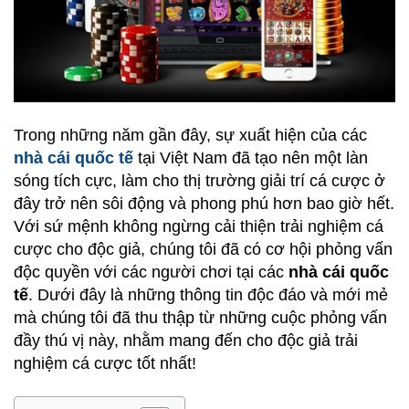
Trong những năm gần đây, sự xuất hiện của các
nhà cái quốc tế
tại Việt Nam đã tạo nên một làn
sóng tích cực, làm cho thị trường giải trí cá cược ở
đây trở nên sôi động và phong phú hơn bao giờ hết.
Với sứ mệnh không ngừng cải thiện trải nghiệm cá
cược cho độc giả, chúng tôi đã có cơ hội phỏng vấn
độc quyền với các người chơi tại các
nhà cái quốc
tế
. Dưới đây là những thông tin độc đáo và mới mẻ
mà chúng tôi đã thu thập từ những cuộc phỏng vấn
đầy thú vị này, nhằm mang đến cho độc giả trải
nghiệm cá cược tốt nhất!