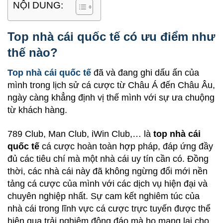
NỘI DUNG:
Top nhà cái quốc tế có ưu điểm như
thế nào?
Top nhà cái quốc tế
đã và đang ghi dấu ấn của
mình trong lịch sử cá cược từ Châu Á đến Châu Âu,
ngày càng khẳng định vị thế mình với sự ưa chuộng
từ khách hàng.
789 Club, Man Club, iWin Club,… là
top nhà cái
quốc tế
cá cược hoàn toàn hợp pháp, đáp ứng đầy
đủ các tiêu chí mà một nhà cái uy tín cần có. Đồng
thời, các nhà cái này đã không ngừng đổi mới nền
tảng cá cược của mình với các dịch vụ hiện đại và
chuyên nghiệp nhất. Sự cam kết nghiêm túc của
nhà cái trong lĩnh vực cá cược trực tuyến được thể
hiện qua trải nghiệm động đáo mà họ mang lại cho